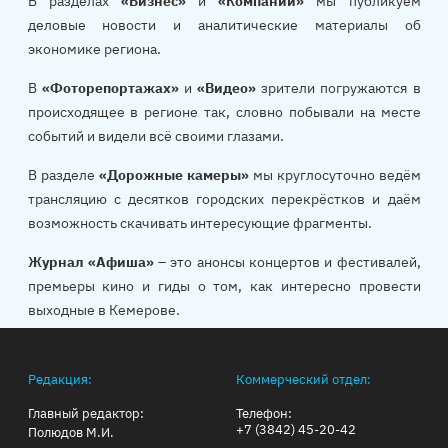
В разделах
«Бизнес»
и
«Компании»
мы публикуем
деловые новости и аналитические материалы об
экономике региона.
В
«Фоторепортажах»
и
«Видео»
зрители погружаются в
происходящее в регионе так, словно побывали на месте
событий и видели всё своими глазами.
В разделе
«Дорожные камеры»
мы круглосуточно ведём
трансляцию с десятков городских перекрёстков и даём
возможность скачивать интересующие фрагменты.
Журнал «Афиша»
– это анонсы концертов и фестивалей,
премьеры кино и гиды о том, как интересно провести
выходные в Кемерове.
Редакция:
Коммерческий отдел:
Главный редактор:
Телефон:
+7 (3842) 45-20-42
Полюдов М.И.