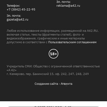
Эл. почта:
Телефон:
reklama@a42.ru
+7 (3842) 45-22-95
Эл. почта:
gazeta@a42.ru
Любое использование информации, размещенной на A42.RU,
включая статьи, тексты (фрагменты статей), фото- и
видеоизображения, графические и иные материалы
допустимо в соответствии с
Пользовательским соглашением
18+
Учредитель СМИ: Общество с ограниченной ответственностью
«А 42»
г. Кемерово, пер. Бакинский 15, оф. 242, 247, 248, 249
Создание сайта -
Атв
и
нта