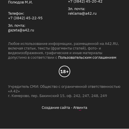
+7 (3842) 45-20-42
Полюдов М.И.
Эл. почта:
Телефон:
reklama@a42.ru
+7 (3842) 45-22-95
Эл. почта:
gazeta@a42.ru
Любое использование информации, размещенной на A42.RU,
включая статьи, тексты (фрагменты статей), фото- и
видеоизображения, графические и иные материалы
допустимо в соответствии с
Пользовательским соглашением
18+
Учредитель СМИ: Общество с ограниченной ответственностью
«А 42»
г. Кемерово, пер. Бакинский 15, оф. 242, 247, 248, 249
Создание сайта -
Атв
и
нта