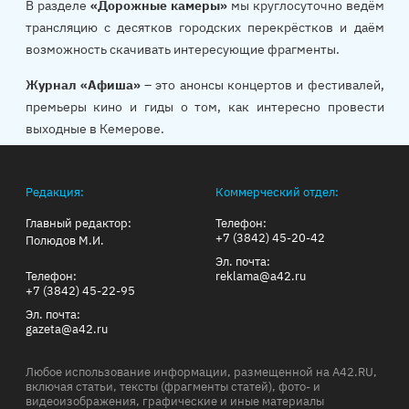
В разделе
«Дорожные камеры»
мы круглосуточно ведём
трансляцию с десятков городских перекрёстков и даём
возможность скачивать интересующие фрагменты.
Журнал «Афиша»
– это анонсы концертов и фестивалей,
премьеры кино и гиды о том, как интересно провести
выходные в Кемерове.
Редакция:
Коммерческий отдел:
Главный редактор:
Телефон:
+7 (3842) 45-20-42
Полюдов М.И.
Эл. почта:
Телефон:
reklama@a42.ru
+7 (3842) 45-22-95
Эл. почта:
gazeta@a42.ru
Любое использование информации, размещенной на A42.RU,
включая статьи, тексты (фрагменты статей), фото- и
видеоизображения, графические и иные материалы