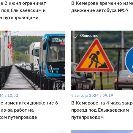
е 2 июня ограничат
В Кемерове временно изм
 под Елыкаевским и
движение автобуса №57
м путепроводами
во
Общество
24 в 10:52
9 августа 2024 в 09:19
ве изменится движение 6
В Кемерове на 4 часа зак
 из-за работ на
проезд под Елыкаевским
ком путепроводе
путепроводом