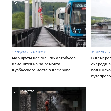
Общество
Общест
1 августа 2024 в 09:31
31 июля 202
Маршруты нескольких автобусов
В Кемеров
изменятся из-за ремонта
очереди з
Кузбасского моста в Кемерове
под Колх
путепров
Общество