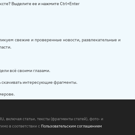
ксте? Выделите ее и нажмите Ctrl+Enter
убликуем свежие и проверенные новости, развлекательные и
ласти.
дели всё своими глазами.
ь скачивать интересующие фрагменты.
мерове.
 включая статьи, тексты (фрагменты статей), фото- и
имо в соответствии с
Пользовательским соглашением