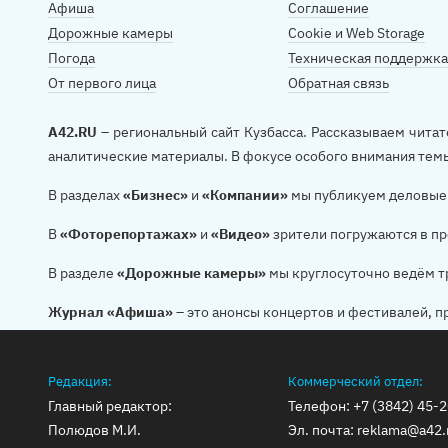
Афиша
Соглашение
Дорожные камеры
Cookie и Web Storage
Погода
Техническая поддержка
От первого лица
Обратная связь
A42.RU
– региональный сайт Кузбасса. Рассказываем читат
аналитические материалы. В фокусе особого внимания тем
В разделах
«Бизнес»
и
«Компании»
мы публикуем деловые 
В
«Фоторепортажах»
и
«Видео»
зрители погружаются в пр
В разделе
«Дорожные камеры»
мы круглосуточно ведём т
Журнал «Афиша»
– это анонсы концертов и фестивалей, п
Редакция:
Коммерческий отдел:
Главный редактор:
Телефон:
+7 (3842) 45-
Полюдов М.И.
Эл. почта:
reklama@a42.