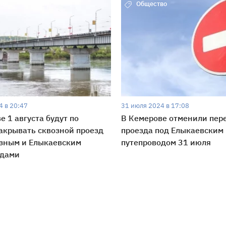
во
Общество
4 в 20:47
31 июля 2024 в 17:08
е 1 августа будут по
В Кемерове отменили пер
акрывать сквозной проезд
проезда под Елыкаевским
озным и Елыкаевским
путепроводом 31 июля
одами