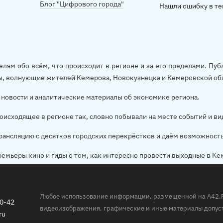
Блог "Цифрового города"
Нашли ошибку в те
елям обо всём, что происходит в регионе и за его пределами. П
ы, волнующие жителей Кемерова, Новокузнецка и Кемеровской об
новости и аналитические материалы об экономике региона.
оисходящее в регионе так, словно побывали на месте событий и ви
рансляцию с десятков городских перекрёстков и даём возможност
ремьеры кино и гиды о том, как интересно провести выходные в Ке
Любое использование информации, размещенной на A42.RU,
20-42
видеоизображения, графические и иные материалы допуст
ru