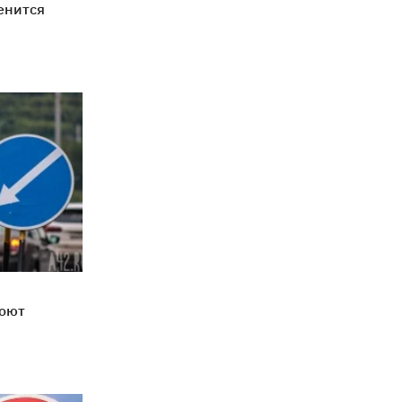
енится
роют