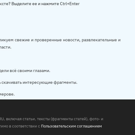
ксте? Выделите ее и нажмите Ctrl+Enter
убликуем свежие и проверенные новости, развлекательные и
ласти.
дели всё своими глазами.
ь скачивать интересующие фрагменты.
мерове.
 включая статьи, тексты (фрагменты статей), фото- и
имо в соответствии с
Пользовательским соглашением