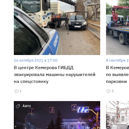
Общество
Общест
26 октября 2021 в 17:00
8 сентября 2
В центре Кемерова ГИБДД
В Кемеро
эвакуировала машины нарушителей
по выявл
на спецстоянку
парковки
1
2
Авто
Общест