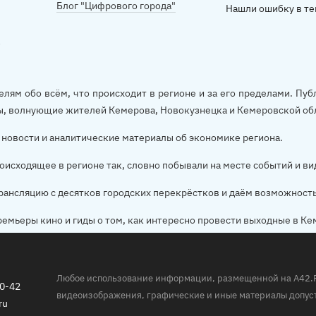
Блог "Цифрового города"
Нашли ошибку в те
елям обо всём, что происходит в регионе и за его пределами. П
ы, волнующие жителей Кемерова, Новокузнецка и Кемеровской об
новости и аналитические материалы об экономике региона.
оисходящее в регионе так, словно побывали на месте событий и ви
рансляцию с десятков городских перекрёстков и даём возможност
ремьеры кино и гиды о том, как интересно провести выходные в Ке
Любое использование информации, размещенной на A42.RU,
20-42
видеоизображения, графические и иные материалы допуст
ru