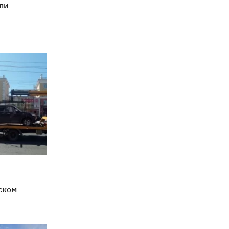
ли
ском