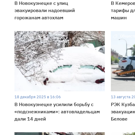
В Новокузнецке с улиц
В Кемеров
эвакуировали надоевший
тарифы д
горожанам автохлам
машин
Общество
Общест
18 декабря 2025 в 16:06
13 августа 2
В Новокузнецке усилили борьбу с
РЭК Кузба
«подснежниками»: автовладельцам
эвакуаци
дали 14 дней
Белове