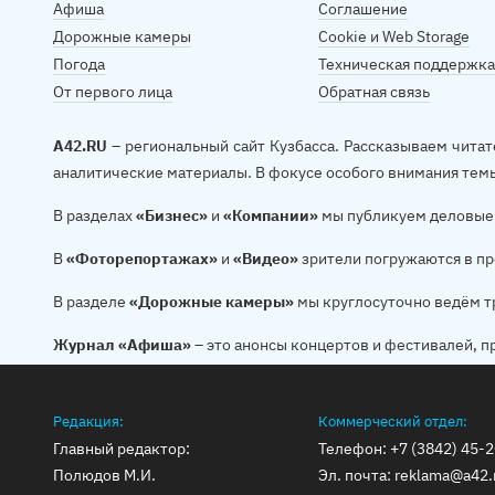
Афиша
Соглашение
Дорожные камеры
Cookie и Web Storage
Погода
Техническая поддержка
От первого лица
Обратная связь
A42.RU
– региональный сайт Кузбасса. Рассказываем читат
аналитические материалы. В фокусе особого внимания тем
В разделах
«Бизнес»
и
«Компании»
мы публикуем деловые 
В
«Фоторепортажах»
и
«Видео»
зрители погружаются в пр
В разделе
«Дорожные камеры»
мы круглосуточно ведём т
Журнал «Афиша»
– это анонсы концертов и фестивалей, п
Редакция:
Коммерческий отдел:
Главный редактор:
Телефон:
+7 (3842) 45-
Полюдов М.И.
Эл. почта:
reklama@a42.