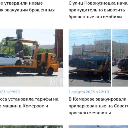
е утвердили новые
С улиц Новокузнецка нача
ля эвакуации брошенных
принудительно вывозить
брошенные автомобили
во
Общество
025 в 09:28
1 августа 2025 в 12:10
сса установила тарифы на
В Кемерове эвакуировали
ю машин в Кемерове и
припаркованные на Совет
проспекте машины