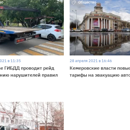
во
Общество
021 в 11:35
28 апреля 2021 в 16:46
ве ГИБДД проводит рейд
Кемеровские власти повы
ению нарушителей правил
тарифы на эвакуацию авт
во