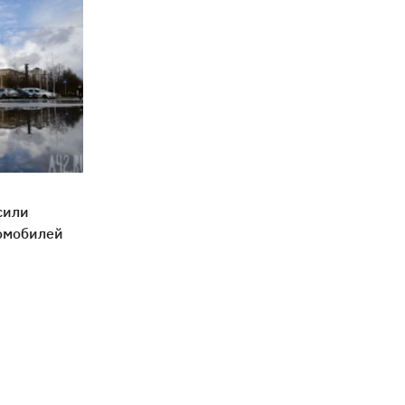
сили
омобилей