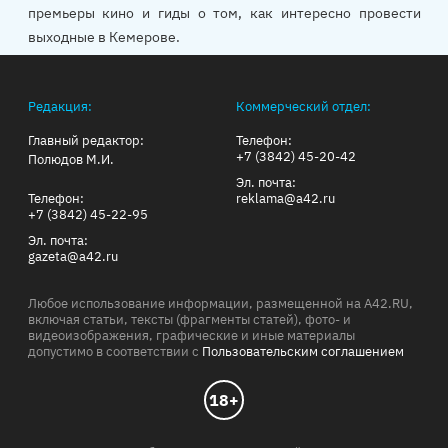
премьеры кино и гиды о том, как интересно провести
выходные в Кемерове.
Редакция:
Коммерческий отдел:
Главный редактор:
Телефон:
+7 (3842) 45-20-42
Полюдов М.И.
Эл. почта:
Телефон:
reklama@a42.ru
+7 (3842) 45-22-95
Эл. почта:
gazeta@a42.ru
Любое использование информации, размещенной на A42.RU,
включая статьи, тексты (фрагменты статей), фото- и
видеоизображения, графические и иные материалы
допустимо в соответствии с
Пользовательским соглашением
18+