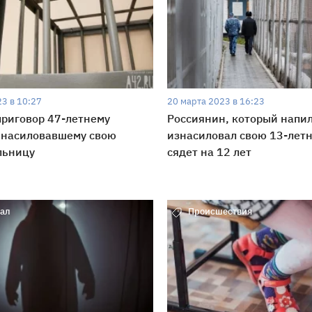
3 в 10:27
20 марта 2023 в 16:23
риговор 47-летнему
Россиянин, который напил
 насиловавшему свою
изнасиловал свою 13-лет
льницу
сядет на 12 лет
ал
Происшествия