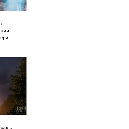
а
ании
чери
рак с