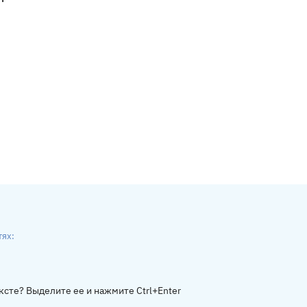
тях:
ники
gram
ксте? Выделите ее и нажмите Ctrl+Enter