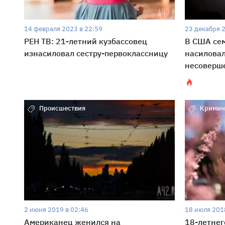
14 февраля 2023 в 22:59
23 декабря 
РЕН ТВ: 21-летний кузбассовец
В США сем
изнасиловал сестру-первоклассницу
насилова
несоверш
Происшествия
Кримин
2 июня 2019 в 02:46
18 июля 201
Американец женился на
18-летнег