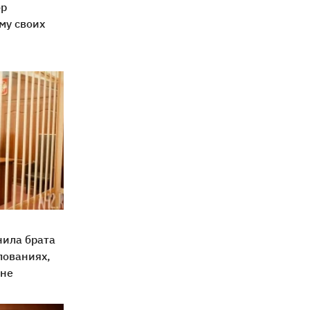
ор
му своих
нила брата
лованиях,
ане