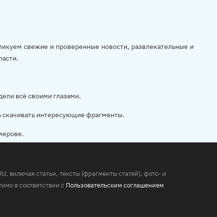
убликуем свежие и проверенные новости, развлекательные и
ласти.
дели всё своими глазами.
ь скачивать интересующие фрагменты.
мерове.
 включая статьи, тексты (фрагменты статей), фото- и
имо в соответствии с
Пользовательским соглашением