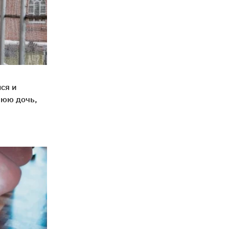
ся и
нюю дочь,