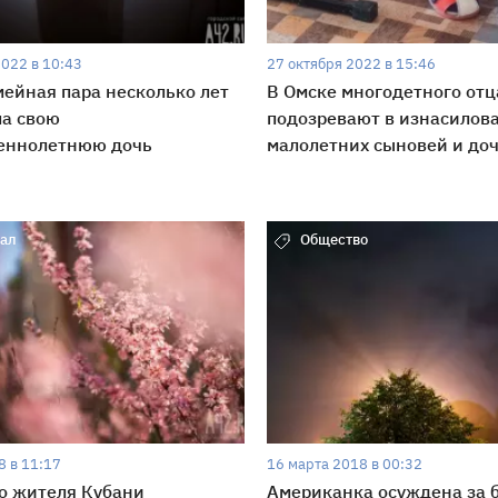
2022 в 10:43
27 октября 2022 в 15:46
ейная пара несколько лет
В Омске многодетного отц
ла свою
подозревают в изнасилов
еннолетнюю дочь
малолетних сыновей и до
ал
Общество
8 в 11:17
16 марта 2018 в 00:32
о жителя Кубани
Американка осуждена за б