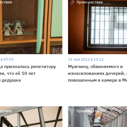
ествия
Происшествия
 в 09:59
31 мая 2023 в 15:12
а призналась репетитору
Мужчину, обвиняемого в
и, что её 10 лет
изнасилованиях дочерей,
л дедушка
повешенным в камере в М
ествия
Происшествия