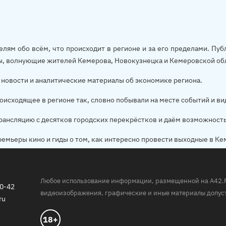
елям обо всём, что происходит в регионе и за его пределами. П
ы, волнующие жителей Кемерова, Новокузнецка и Кемеровской об
новости и аналитические материалы об экономике региона.
оисходящее в регионе так, словно побывали на месте событий и ви
рансляцию с десятков городских перекрёстков и даём возможност
ремьеры кино и гиды о том, как интересно провести выходные в Ке
Любое использование информации, размещенной на A42.RU,
20-42
видеоизображения, графические и иные материалы допуст
ru
18+