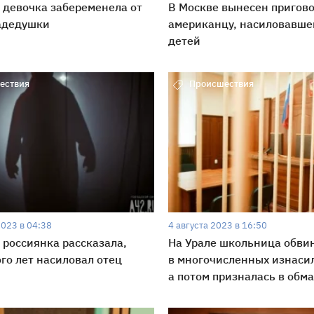
 девочка забеременела от
В Москве вынесен пригов
адедушки
американцу, насиловавше
детей
ествия
Происшествия
2023 в 04:38
4 августа 2023 в 16:50
 россиянка рассказала,
На Урале школьница обви
ого лет насиловал отец
в многочисленных изнаси
а потом призналась в обм