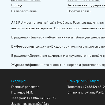
Погода
Техническая поддержка
От первого лица
Обратная связь
A42.RU
– региональный сайт Кузбасса. Рассказываем читат
аналитические материалы. В фокусе особого внимания тем
В разделах
«Бизнес»
и
«Компании»
мы публикуем деловые 
В
«Фоторепортажах»
и
«Видео»
зрители погружаются в пр
В разделе
«Дорожные камеры»
мы круглосуточно ведём т
Журнал «Афиша»
– это анонсы концертов и фестивалей, п
Редакция:
Коммерческий отдел:
Главный редактор:
Телефон:
+7 (3842) 45-
Полюдов М.И.
Эл. почта:
reklama@a42.
Телефон:
+7 (3842) 45-22-95
Эл. почта:
gazeta@a42.ru