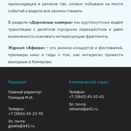
происходящее в регионе так, словно побывали на месте
событий и видели всё своими глазами.
В разделе
«Дорожные камеры»
мы круглосуточно ведём
трансляцию с десятков городских перекрёстков и даём
возможность скачивать интересующие фрагменты.
Журнал «Афиша»
– это анонсы концертов и фестивалей,
премьеры кино и гиды о том, как интересно провести
выходные в Кемерове.
Редакция:
Коммерческий отдел:
Главный редактор:
Телефон:
+7 (3842) 45-20-42
Полюдов М.И.
Эл. почта:
Телефон:
reklama@a42.ru
+7 (3842) 45-22-95
Эл. почта:
gazeta@a42.ru