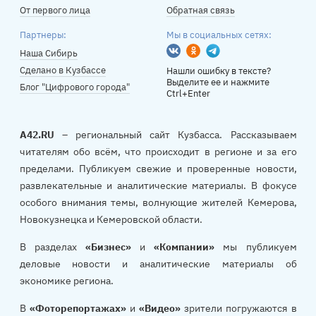
От первого лица
Обратная связь
Партнеры:
Мы в социальных сетях:
Вконтакте
Одноклассники
Telegram
Наша Сибирь
Сделано в Кузбассе
Нашли ошибку в тексте?
Выделите ее и нажмите
Блог "Цифрового города"
Ctrl+Enter
A42.RU
– региональный сайт Кузбасса. Рассказываем
читателям обо всём, что происходит в регионе и за его
пределами. Публикуем свежие и проверенные новости,
развлекательные и аналитические материалы. В фокусе
особого внимания темы, волнующие жителей Кемерова,
Новокузнецка и Кемеровской области.
В разделах
«Бизнес»
и
«Компании»
мы публикуем
деловые новости и аналитические материалы об
экономике региона.
В
«Фоторепортажах»
и
«Видео»
зрители погружаются в