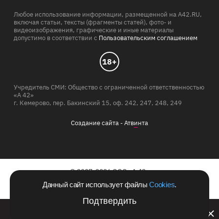
Любое использование информации, размещенной на A42.RU,
включая статьи, тексты (фрагменты статей), фото- и
видеоизображения, графические и иные материалы
допустимо в соответствии с
Пользовательским соглашением
18+
Учредитель СМИ: Общество с ограниченной ответственностью
«А 42»
г. Кемерово, пер. Бакинский 15, оф. 242, 247, 248, 249
Создание сайта -
Атв
и
нта
© 2007-2026 ООО «А 42»
Данный сайт использует файлы
Cookies
.
Сайт зарегистрирован в Роскомнадзоре 10.06.2011 г.
Подтвердить
Билайн запустил в Кемеровской области акцию с
Запись о регистрации СМИ Эл № ФС 77-45324.