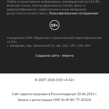
Любое использование информации, размещенной на A42.RU,
включая статьи, тексты (фрагменты статей), фото- и
видеоизображения, графические и иные материалы
допустимо в соответствии с
Пользовательским соглашением
18+
Учредитель СМИ: Общество с ограниченной ответственностью
«А 42»
г. Кемерово, пер. Бакинский 15, оф. 242, 247, 248, 249
Создание сайта -
Атв
и
нта
© 2007-2026 ООО «А 42»
Сайт зарегистрирован в Роскомнадзоре 10.06.2011 г.
Запись о регистрации СМИ Эл № ФС 77-45324.