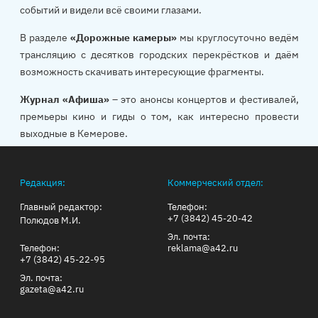
событий и видели всё своими глазами.
В разделе
«Дорожные камеры»
мы круглосуточно ведём
трансляцию с десятков городских перекрёстков и даём
возможность скачивать интересующие фрагменты.
Журнал «Афиша»
– это анонсы концертов и фестивалей,
премьеры кино и гиды о том, как интересно провести
выходные в Кемерове.
Редакция:
Коммерческий отдел:
Главный редактор:
Телефон:
+7 (3842) 45-20-42
Полюдов М.И.
Эл. почта:
Телефон:
reklama@a42.ru
+7 (3842) 45-22-95
Эл. почта:
gazeta@a42.ru