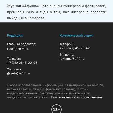
Журнал «Афиша»
– это анонсы концертов и фестивалей,
премьеры кино и гиды о том, как интересно провести
выходные в Кемерове.
Редакция:
Коммерческий отдел:
Главный редактор:
Телефон:
+7 (3842) 45-20-42
Полюдов М.И.
Эл. почта:
Телефон:
reklama@a42.ru
+7 (3842) 45-22-95
Эл. почта:
gazeta@a42.ru
Любое использование информации, размещенной на A42.RU,
включая статьи, тексты (фрагменты статей), фото- и
видеоизображения, графические и иные материалы
допустимо в соответствии с
Пользовательским соглашением
18+