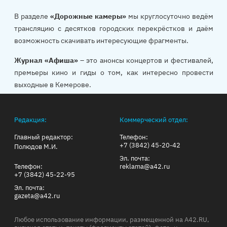
В разделе
«Дорожные камеры»
мы круглосуточно ведём
трансляцию с десятков городских перекрёстков и даём
возможность скачивать интересующие фрагменты.
Журнал «Афиша»
– это анонсы концертов и фестивалей,
премьеры кино и гиды о том, как интересно провести
выходные в Кемерове.
Редакция:
Коммерческий отдел:
Главный редактор:
Телефон:
+7 (3842) 45-20-42
Полюдов М.И.
Эл. почта:
Телефон:
reklama@a42.ru
+7 (3842) 45-22-95
Эл. почта:
gazeta@a42.ru
Любое использование информации, размещенной на A42.RU,