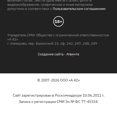
включая статьи, тексты (фрагменты статей), фото- и
видеоизображения, графические и иные материалы
допустимо в соответствии с
Пользовательским соглашением
18+
Учредитель СМИ: Общество с ограниченной ответственностью
«А 42»
г. Кемерово, пер. Бакинский 15, оф. 242, 247, 248, 249
Создание сайта -
Атв
и
нта
© 2007-2026 ООО «А 42»
Сайт зарегистрирован в Роскомнадзоре 10.06.2011 г.
Запись о регистрации СМИ Эл № ФС 77-45324.