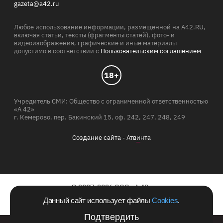
gazeta@a42.ru
Любое использование информации, размещенной на A42.RU,
включая статьи, тексты (фрагменты статей), фото- и
видеоизображения, графические и иные материалы
допустимо в соответствии с
Пользовательским соглашением
18+
Учредитель СМИ: Общество с ограниченной ответственностью
«А 42»
г. Кемерово, пер. Бакинский 15, оф. 242, 247, 248, 249
Создание сайта -
Атв
и
нта
© 2007-2026 ООО «А 42»
Данный сайт использует файлы
Cookies
.
Сайт зарегистрирован в Роскомнадзоре 10.06.2011 г.
Подтвердить