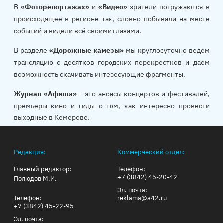
В
«Фоторепортажах»
и
«Видео»
зрители погружаются в
происходящее в регионе так, словно побывали на месте
событий и видели всё своими глазами.
В разделе
«Дорожные камеры»
мы круглосуточно ведём
трансляцию с десятков городских перекрёстков и даём
возможность скачивать интересующие фрагменты.
Журнал «Афиша»
– это анонсы концертов и фестивалей,
премьеры кино и гиды о том, как интересно провести
выходные в Кемерове.
Редакция:
Коммерческий отдел:
Главный редактор:
Телефон:
+7 (3842) 45-20-42
Полюдов М.И.
Эл. почта:
Телефон:
reklama@a42.ru
+7 (3842) 45-22-95
Эл. почта: