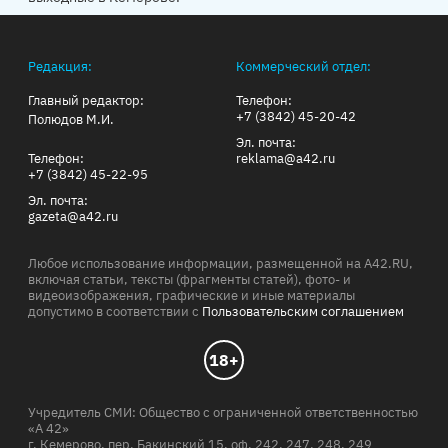
Редакция:
Коммерческий отдел:
Главный редактор:
Телефон:
+7 (3842) 45-20-42
Полюдов М.И.
Эл. почта:
Телефон:
reklama@a42.ru
+7 (3842) 45-22-95
Эл. почта:
gazeta@a42.ru
Любое использование информации, размещенной на A42.RU,
включая статьи, тексты (фрагменты статей), фото- и
видеоизображения, графические и иные материалы
допустимо в соответствии с
Пользовательским соглашением
18+
Учредитель СМИ: Общество с ограниченной ответственностью
«А 42»
г. Кемерово, пер. Бакинский 15, оф. 242, 247, 248, 249