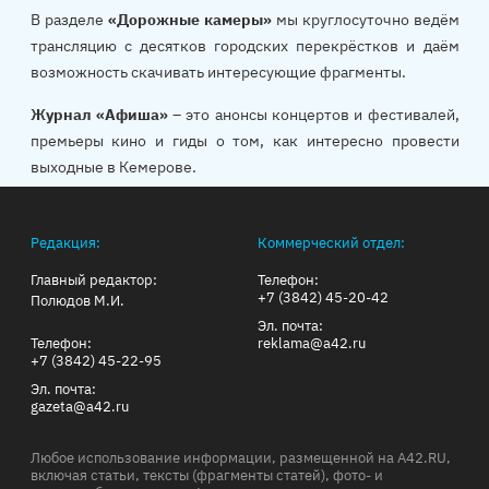
В разделе
«Дорожные камеры»
мы круглосуточно ведём
трансляцию с десятков городских перекрёстков и даём
возможность скачивать интересующие фрагменты.
Журнал «Афиша»
– это анонсы концертов и фестивалей,
премьеры кино и гиды о том, как интересно провести
выходные в Кемерове.
Редакция:
Коммерческий отдел:
Главный редактор:
Телефон:
+7 (3842) 45-20-42
Полюдов М.И.
Эл. почта:
Телефон:
reklama@a42.ru
+7 (3842) 45-22-95
Эл. почта:
gazeta@a42.ru
Любое использование информации, размещенной на A42.RU,
включая статьи, тексты (фрагменты статей), фото- и