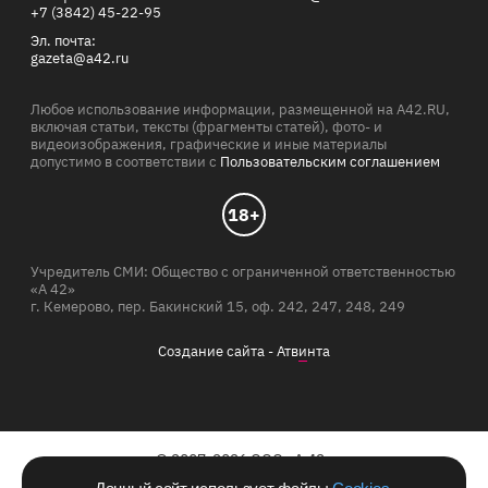
+7 (3842) 45-22-95
Эл. почта:
gazeta@a42.ru
Любое использование информации, размещенной на A42.RU,
включая статьи, тексты (фрагменты статей), фото- и
видеоизображения, графические и иные материалы
допустимо в соответствии с
Пользовательским соглашением
18+
Учредитель СМИ: Общество с ограниченной ответственностью
«А 42»
г. Кемерово, пер. Бакинский 15, оф. 242, 247, 248, 249
Создание сайта -
Атв
и
нта
© 2007-2026 ООО «А 42»