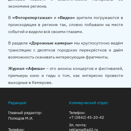
экономике региона.
В
«Фоторепортажах»
и
«Видео»
зрители погружаются в
происходящее в регионе так, словно побывали на месте
событий и видели всё своими глазами.
В разделе
«Дорожные камеры»
мы круглосуточно ведём
трансляцию с десятков городских перекрёстков и даём
возможность скачивать интересующие фрагменты.
Журнал «Афиша»
– это анонсы концертов и фестивалей,
премьеры кино и гиды о том, как интересно провести
выходные в Кемерове.
Редакция:
Коммерческий отдел:
Главный редактор:
Телефон:
+7 (3842) 45-20-42
Полюдов М.И.
Эл. почта:
Телефон:
reklama@a42.ru