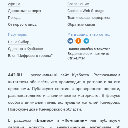
Афиша
Соглашение
Дорожные камеры
Cookie и Web Storage
Погода
Техническая поддержка
От первого лица
Обратная связь
Партнеры:
Мы в социальных сетях:
Вконтакте
Одноклассники
Telegram
Наша Сибирь
Сделано в Кузбассе
Нашли ошибку в тексте?
Выделите ее и нажмите
Блог "Цифрового города"
Ctrl+Enter
A42.RU
– региональный сайт Кузбасса. Рассказываем
читателям обо всём, что происходит в регионе и за его
пределами. Публикуем свежие и проверенные новости,
развлекательные и аналитические материалы. В фокусе
особого внимания темы, волнующие жителей Кемерова,
Новокузнецка и Кемеровской области.
В разделах
«Бизнес»
и
«Компании»
мы публикуем
деловые новости и аналитические материалы об