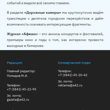
событий и видели всё своими глазами.
В разделе
«Дорожные камеры»
мы круглосуточно ведём
трансляцию с десятков городских перекрёстков и даём
возможность скачивать интересующие фрагменты.
Журнал «Афиша»
– это анонсы концертов и фестивалей,
премьеры кино и гиды о том, как интересно провести
выходные в Кемерове.
Редакция:
Коммерческий отдел:
Главный редактор:
Телефон:
+7 (3842) 45-20-42
Полюдов М.И.
Эл. почта:
Телефон:
reklama@a42.ru
+7 (3842) 45-22-95
Эл. почта:
gazeta@a42.ru