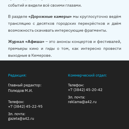
событий и видели всё своими глазами.
В разделе
«Дорожные камеры»
мы круглосуточно ведём
трансляцию с десятков городских перекрёстков и даём
возможность скачивать интересующие фрагменты.
Журнал «Афиша»
– это анонсы концертов и фестивалей,
премьеры кино и гиды о том, как интересно провести
выходные в Кемерове.
Редакция:
Коммерческий отдел:
Главный редактор:
Телефон:
+7 (3842) 45-20-42
Полюдов М.И.
Эл. почта:
Телефон:
reklama@a42.ru
+7 (3842) 45-22-95
Эл. почта:
gazeta@a42.ru