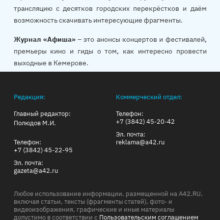
трансляцию с десятков городских перекрёстков и даём
возможность скачивать интересующие фрагменты.
Журнал «Афиша»
– это анонсы концертов и фестивалей,
премьеры кино и гиды о том, как интересно провести
выходные в Кемерове.
Редакция:
Коммерческий отдел:
Главный редактор:
Телефон:
+7 (3842) 45-20-42
Полюдов М.И.
Эл. почта:
Телефон:
reklama@a42.ru
+7 (3842) 45-22-95
Эл. почта:
gazeta@a42.ru
Любое использование информации, размещенной на A42.RU,
включая статьи, тексты (фрагменты статей), фото- и
видеоизображения, графические и иные материалы
допустимо в соответствии с
Пользовательским соглашением