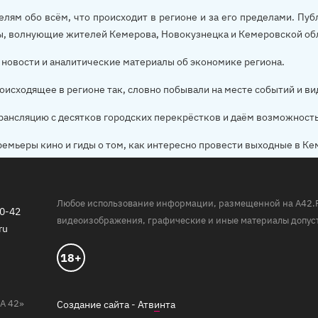
елям обо всём, что происходит в регионе и за его пределами. П
ы, волнующие жителей Кемерова, Новокузнецка и Кемеровской об
новости и аналитические материалы об экономике региона.
оисходящее в регионе так, словно побывали на месте событий и ви
рансляцию с десятков городских перекрёстков и даём возможност
ремьеры кино и гиды о том, как интересно провести выходные в Ке
Любое использование информации, размещенной на A42.RU,
20-42
видеоизображения, графические и иные материалы допуст
ru
18+
А 42»
Создание сайта -
Атв
и
нта