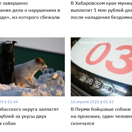
е завершено
В Хабаровском крае муни
ание дела о нарушениях в
выплатит 1 млн рублей де
де», из которого сбежали
после нападения бездомн
ествия
Происшествия
25 в 11:44
16 апреля 2025 в 01:42
збасского округа заплатят
В Перми бойцовые собаки
рублей за укусы двух
на прохожих, один челове
х собак
скончался