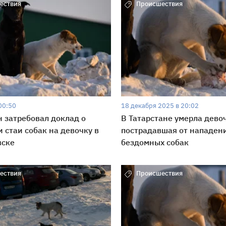
ествия
Происшествия
00:50
18 декабря 2025 в 20:02
 затребовал доклад о
В Татарстане умерла дево
 стаи собак на девочку в
пострадавшая от нападени
вске
бездомных собак
ествия
Происшествия