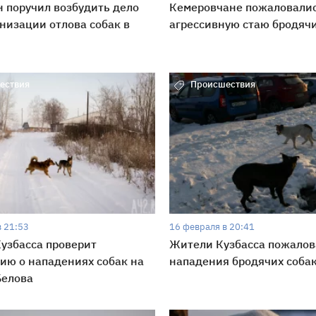
 поручил возбудить дело
Кемеровчане пожаловалис
анизации отлова собак в
агрессивную стаю бродячи
ествия
Происшествия
в 21:53
16 февраля в 20:41
узбасса проверит
Жители Кузбасса пожалов
ю о нападениях собак на
нападения бродячих соба
Белова