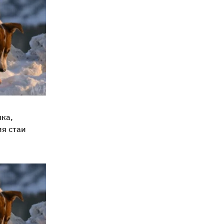
чка,
я стаи