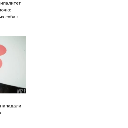
ципалитет
вочке
ых собак
 нападали
к