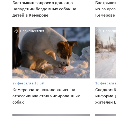
Бастрыкин запросил доклад о
Бастрыкин
нападении бездомных собак на
из-за орг
детей в Кемерове
Кемерове
Происшествия
Происш
27 февраля в 18:59
16 февраля 
Кемеровчане пожаловались на
Следком К
агрессивную стаю чипированных
информаци
собак
жителей 