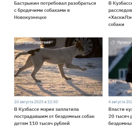
Бастрыкин потребовал разобраться
В Кузбасс
с бродячими собаками в
расследов
Новокузнецке
«ХаскиЛэн
собаки
Происшествия
Происш
20 августа 2025 в 11:50
4 августа 20
В Кузбассе мэрия заплатила
Власти ку
пострадавшим от бездомных собак
20 тысяч 
детям 110 тысяч рублей
бездомны