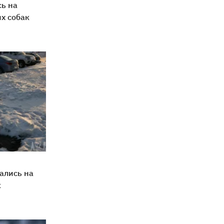
ь на
х собак
ались на
к