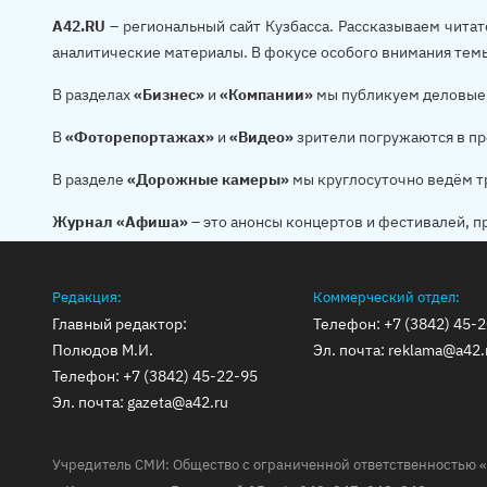
A42.RU
– региональный сайт Кузбасса. Рассказываем читат
аналитические материалы. В фокусе особого внимания тем
В разделах
«Бизнес»
и
«Компании»
мы публикуем деловые 
В
«Фоторепортажах»
и
«Видео»
зрители погружаются в пр
В разделе
«Дорожные камеры»
мы круглосуточно ведём т
Журнал «Афиша»
– это анонсы концертов и фестивалей, п
Редакция:
Коммерческий отдел:
Главный редактор:
Телефон:
+7 (3842) 45-
Полюдов М.И.
Эл. почта:
reklama@a42.
Телефон:
+7 (3842) 45-22-95
Эл. почта:
gazeta@a42.ru
Учредитель СМИ: Общество с ограниченной ответственностью «