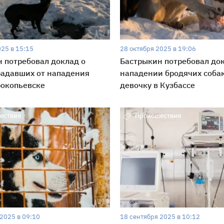
025 в 15:15
28 октября 2025 в 19:06
 потребовал доклад о
Бастрыкин потребовал док
радавших от нападения
нападении бродячих собак
рокопьевске
девочку в Кузбассе
ествия
Происшествия
2025 в 09:10
18 сентября 2025 в 10:12