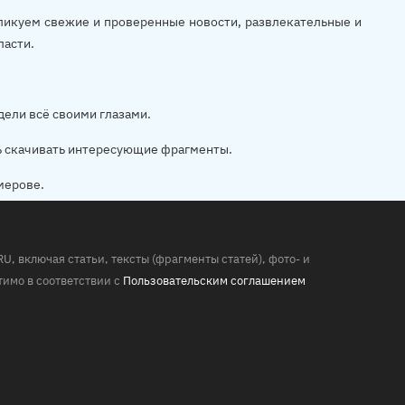
убликуем свежие и проверенные новости, развлекательные и
ласти.
дели всё своими глазами.
ь скачивать интересующие фрагменты.
мерове.
 включая статьи, тексты (фрагменты статей), фото- и
имо в соответствии с
Пользовательским соглашением