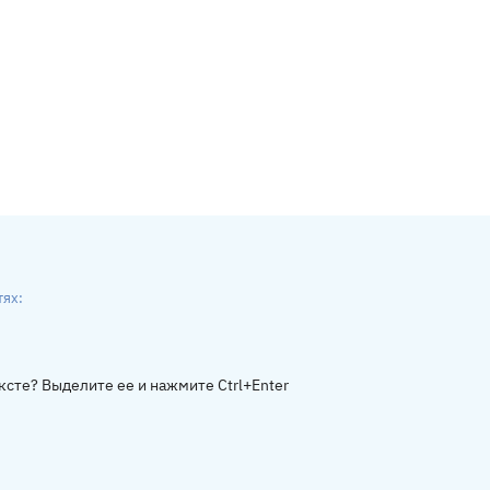
тях:
ники
gram
ксте? Выделите ее и нажмите Ctrl+Enter