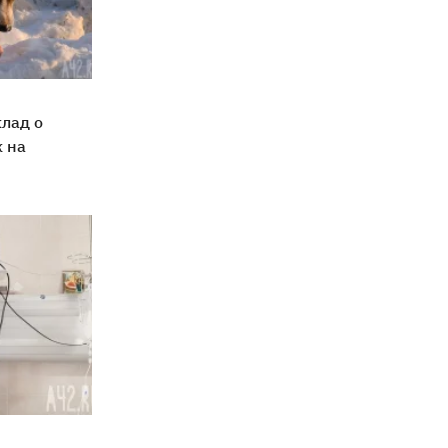
лад о
 на