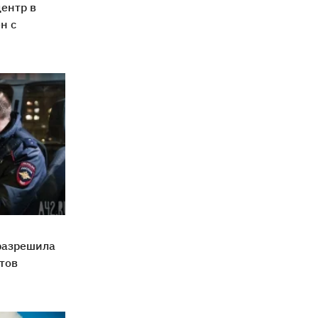
ентр в
н с
разрешила
тов