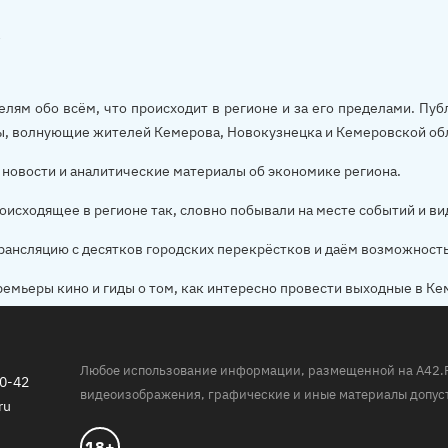
елям обо всём, что происходит в регионе и за его пределами. П
ы, волнующие жителей Кемерова, Новокузнецка и Кемеровской об
новости и аналитические материалы об экономике региона.
оисходящее в регионе так, словно побывали на месте событий и ви
рансляцию с десятков городских перекрёстков и даём возможност
ремьеры кино и гиды о том, как интересно провести выходные в Ке
Любое использование информации, размещенной на A42.RU,
20-42
видеоизображения, графические и иные материалы допуст
ru
18+