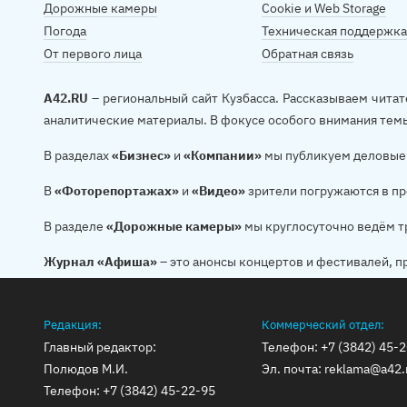
Дорожные камеры
Cookie и Web Storage
Погода
Техническая поддержка
От первого лица
Обратная связь
A42.RU
– региональный сайт Кузбасса. Рассказываем читат
аналитические материалы. В фокусе особого внимания тем
В разделах
«Бизнес»
и
«Компании»
мы публикуем деловые 
В
«Фоторепортажах»
и
«Видео»
зрители погружаются в пр
В разделе
«Дорожные камеры»
мы круглосуточно ведём т
Журнал «Афиша»
– это анонсы концертов и фестивалей, п
Редакция:
Коммерческий отдел:
Главный редактор:
Телефон:
+7 (3842) 45-
Полюдов М.И.
Эл. почта:
reklama@a42.
Телефон:
+7 (3842) 45-22-95