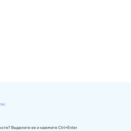
тях:
ники
gram
ксте? Выделите ее и нажмите Ctrl+Enter