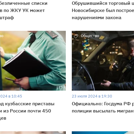
безличенные списки
Обрушившийся торговый ц
в по ЖКУ УК может
Новосибирске был построе
 штраф
нарушениями закона
во
Общество
2024 в 10:45
23 июля 2024 в 19:30
од кузбасские приставы
Официально: Госдума РФ 
 из России почти 450
полиции высылать мигран
цев