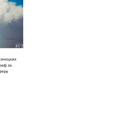
узнецких
раф за
феру