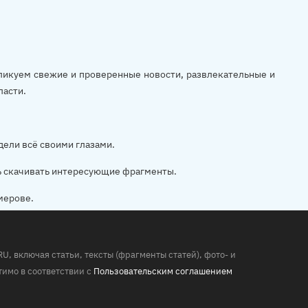
убликуем свежие и проверенные новости, развлекательные и
ласти.
дели всё своими глазами.
ь скачивать интересующие фрагменты.
мерове.
 включая статьи, тексты (фрагменты статей), фото- и
имо в соответствии с
Пользовательским соглашением