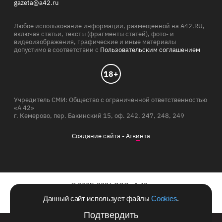
gazeta@a42.ru
Любое использование информации, размещенной на A42.RU,
включая статьи, тексты (фрагменты статей), фото- и
видеоизображения, графические и иные материалы
допустимо в соответствии с
Пользовательским соглашением
18+
Учредитель СМИ: Общество с ограниченной ответственностью
«А 42»
г. Кемерово, пер. Бакинский 15, оф. 242, 247, 248, 249
Создание сайта -
Атв
и
нта
© 2007-2026 ООО «А 42»
Данный сайт использует файлы
Cookies
.
Сайт зарегистрирован в Роскомнадзоре 10.06.2011 г.
Подтвердить
Билайн запустил в Кемеровской области акцию с