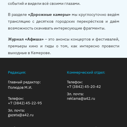
событий и видели всё своими глазами.
В разделе
«Дорожные камеры»
мы круглосуточно ведём
трансляцию с десятков городских перекрёстков и даём
возможность скачивать интересующие фрагменты.
Журнал «Афиша»
– это анонсы концертов и фестивалей,
премьеры кино и гиды о том, как интересно провести
выходные в Кемерове.
Редакция:
Коммерческий отдел:
Главный редактор:
Телефон:
+7 (3842) 45-20-42
Полюдов М.И.
Эл. почта:
Телефон:
reklama@a42.ru
+7 (3842) 45-22-95
Эл. почта:
gazeta@a42.ru