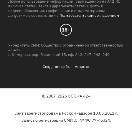
Любое использование информации, размещенной на A42.RU,
включая статьи, тексты (фрагменты статей), фото- и
видеоизображения, графические и иные материалы
допустимо в соответствии с
Пользовательским соглашением
18+
Учредитель СМИ: Общество с ограниченной ответственностью
«А 42»
г. Кемерово, пер. Бакинский 15, оф. 242, 247, 248, 249
Создание сайта -
Атв
и
нта
© 2007-2026 ООО «А 42»
Сайт зарегистрирован в Роскомнадзоре 10.06.2011 г.
Запись о регистрации СМИ Эл № ФС 77-45324.