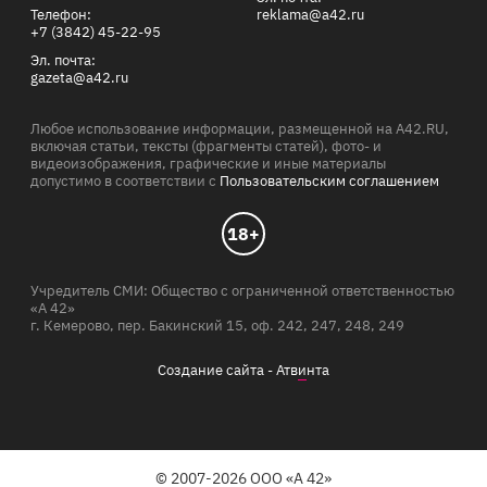
Телефон:
reklama@a42.ru
+7 (3842) 45-22-95
Эл. почта:
gazeta@a42.ru
Любое использование информации, размещенной на A42.RU,
включая статьи, тексты (фрагменты статей), фото- и
видеоизображения, графические и иные материалы
допустимо в соответствии с
Пользовательским соглашением
18+
Учредитель СМИ: Общество с ограниченной ответственностью
«А 42»
г. Кемерово, пер. Бакинский 15, оф. 242, 247, 248, 249
Создание сайта -
Атв
и
нта
© 2007-2026 ООО «А 42»