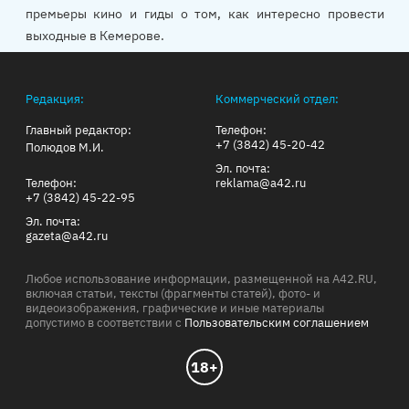
премьеры кино и гиды о том, как интересно провести
выходные в Кемерове.
Редакция:
Коммерческий отдел:
Главный редактор:
Телефон:
+7 (3842) 45-20-42
Полюдов М.И.
Эл. почта:
Телефон:
reklama@a42.ru
+7 (3842) 45-22-95
Эл. почта:
gazeta@a42.ru
Любое использование информации, размещенной на A42.RU,
включая статьи, тексты (фрагменты статей), фото- и
видеоизображения, графические и иные материалы
допустимо в соответствии с
Пользовательским соглашением
18+