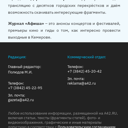
трансляцию с десятков городских перекрёстков и даём
возможность скачивать интересующие фрагменты.
Журнал «Афиша»
– это анонсы концертов и фестивалей,
премьеры кино и гиды о том, как интересно провести
выходные в Кемерове.
Редакция:
Коммерческий отдел:
Главный редактор:
Телефон:
+7 (3842) 45-20-42
Полюдов М.И.
Эл. почта:
Телефон:
reklama@a42.ru
+7 (3842) 45-22-95
Эл. почта:
gazeta@a42.ru
Любое использование информации, размещенной на A42.RU,
включая статьи, тексты (фрагменты статей), фото- и
видеоизображения, графические и иные материалы
допустимо в соответствии с
Пользовательским соглашением