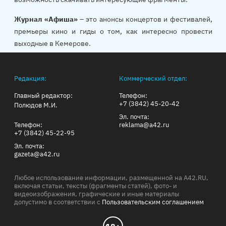
Журнал «Афиша»
– это анонсы концертов и фестивалей,
премьеры кино и гиды о том, как интересно провести
выходные в Кемерове.
Редакция:
Коммерческий отдел:
Главный редактор:
Телефон:
+7 (3842) 45-20-42
Полюдов М.И.
Эл. почта:
Телефон:
reklama@a42.ru
+7 (3842) 45-22-95
Эл. почта:
gazeta@a42.ru
Любое использование информации, размещенной на A42.RU,
включая статьи, тексты (фрагменты статей), фото- и
видеоизображения, графические и иные материалы
допустимо в соответствии с
Пользовательским соглашением