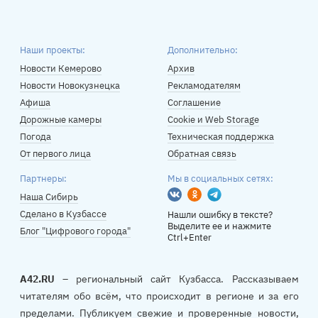
Наши проекты:
Дополнительно:
Новости Кемерово
Архив
Новости Новокузнецка
Рекламодателям
Афиша
Соглашение
Дорожные камеры
Cookie и Web Storage
Погода
Техническая поддержка
От первого лица
Обратная связь
Партнеры:
Мы в социальных сетях:
Вконтакте
Одноклассники
Telegram
Наша Сибирь
Сделано в Кузбассе
Нашли ошибку в тексте?
Выделите ее и нажмите
Блог "Цифрового города"
Ctrl+Enter
A42.RU
– региональный сайт Кузбасса. Рассказываем
читателям обо всём, что происходит в регионе и за его
пределами. Публикуем свежие и проверенные новости,