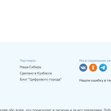
Партнеры:
Мы в социальных се
Наша Сибирь
Вконтакте
Однокласс
Tele
Сделано в Кузбассе
Блог "Цифрового города"
Нашли ошибку в те
елям обо всём, что происходит в регионе и за его пределами. П