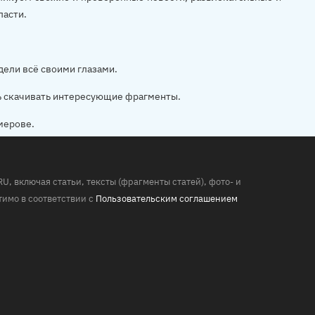
ласти.
дели всё своими глазами.
ь скачивать интересующие фрагменты.
мерове.
 включая статьи, тексты (фрагменты статей), фото- и
имо в соответствии с
Пользовательским соглашением