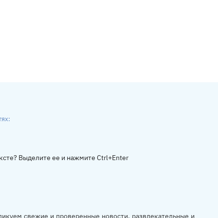
тях:
ники
gram
ксте? Выделите ее и нажмите Ctrl+Enter
убликуем свежие и проверенные новости, развлекательные и