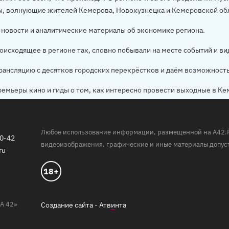
ы, волнующие жителей Кемерова, Новокузнецка и Кемеровской об
новости и аналитические материалы об экономике региона.
оисходящее в регионе так, словно побывали на месте событий и ви
рансляцию с десятков городских перекрёстков и даём возможност
ремьеры кино и гиды о том, как интересно провести выходные в Ке
Любое использование информации, размещенной на A42.RU,
20-42
видеоизображения, графические и иные материалы допуст
ru
18+
А 42»
Создание сайта -
Атв
и
нта