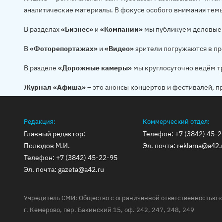
аналитические материалы. В фокусе особого внимания тем
В разделах
«Бизнес»
и
«Компании»
мы публикуем деловые 
В
«Фоторепортажах»
и
«Видео»
зрители погружаются в пр
В разделе
«Дорожные камеры»
мы круглосуточно ведём т
Журнал «Афиша»
– это анонсы концертов и фестивалей, п
Редакция:
Коммерческий отдел:
Главный редактор:
Телефон:
+7 (3842) 45-
Полюдов М.И.
Эл. почта:
reklama@a42.
Телефон:
+7 (3842) 45-22-95
Эл. почта:
gazeta@a42.ru
Учредитель СМИ: Общество с ограниченной ответственностью «
г. Кемерово, пер. Бакинский 15, оф. 242, 247, 248, 249