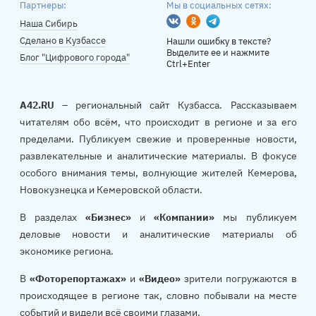
Партнеры:
Мы в социальных сетях:
Вконтакте
Одноклассники
Telegram
Наша Сибирь
Сделано в Кузбассе
Нашли ошибку в тексте?
Выделите ее и нажмите
Блог "Цифрового города"
Ctrl+Enter
A42.RU
– региональный сайт Кузбасса. Рассказываем
читателям обо всём, что происходит в регионе и за его
пределами. Публикуем свежие и проверенные новости,
развлекательные и аналитические материалы. В фокусе
особого внимания темы, волнующие жителей Кемерова,
Новокузнецка и Кемеровской области.
В разделах
«Бизнес»
и
«Компании»
мы публикуем
деловые новости и аналитические материалы об
экономике региона.
В
«Фоторепортажах»
и
«Видео»
зрители погружаются в
происходящее в регионе так, словно побывали на месте
событий и видели всё своими глазами.