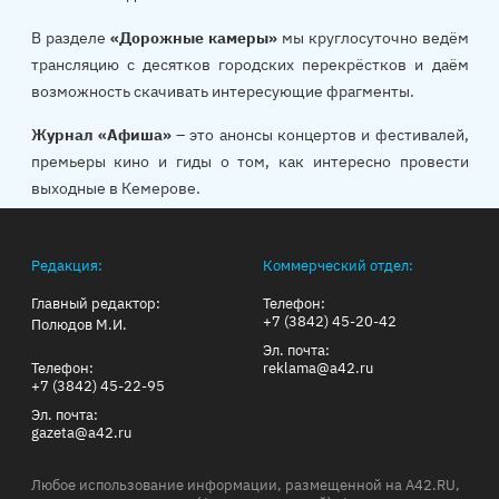
В разделе
«Дорожные камеры»
мы круглосуточно ведём
трансляцию с десятков городских перекрёстков и даём
возможность скачивать интересующие фрагменты.
Журнал «Афиша»
– это анонсы концертов и фестивалей,
премьеры кино и гиды о том, как интересно провести
выходные в Кемерове.
Редакция:
Коммерческий отдел:
Главный редактор:
Телефон:
+7 (3842) 45-20-42
Полюдов М.И.
Эл. почта:
Телефон:
reklama@a42.ru
+7 (3842) 45-22-95
Эл. почта:
gazeta@a42.ru
Любое использование информации, размещенной на A42.RU,