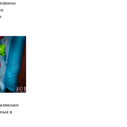
названы
на
е
 изменил
ных в