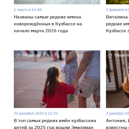
1 марта в 16:48
2 февраля в 
Названы самые редкие имена
Виталина 
новорождённых в Кузбассе на
редкие и
начало марта 2026 года
Кузбассе 
Общество
Общест
30 декабря 2025 в 12:42
3 декабря 20
В топ самых редких имён кузбасских
Антония, 
детей за 2025 год вошли Эмиллиан
известны 