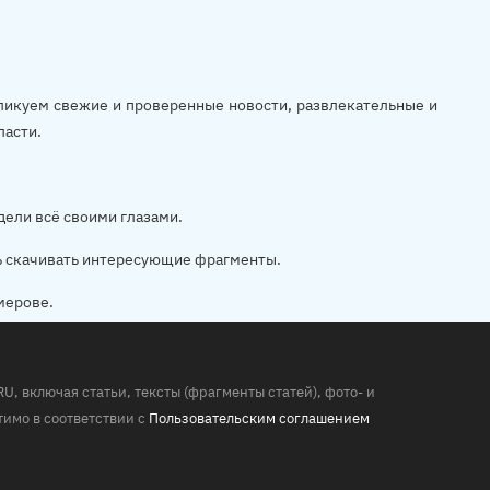
убликуем свежие и проверенные новости, развлекательные и
ласти.
дели всё своими глазами.
ь скачивать интересующие фрагменты.
мерове.
 включая статьи, тексты (фрагменты статей), фото- и
имо в соответствии с
Пользовательским соглашением