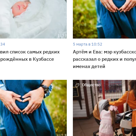
:34
5 марта в 10:52
вил список самых редких
Артём и Ева: мэр кузбасск
орождённых в Кузбассе
рассказал о редких и поп
именах детей
во
Общество