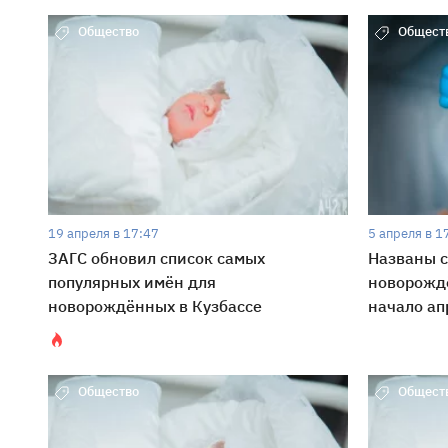
Общество
Общест
19 апреля в 17:47
5 апреля в 1
ЗАГС обновил список самых
Названы 
популярных имён для
новорождё
новорождённых в Кузбассе
начало ап
Общество
Общест