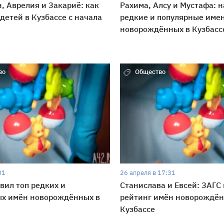
, Аврелия и Закариё: как
Рахима, Алсу и Мустафа: 
детей в Кузбассе с начала
редкие и популярные име
новорождённых в Кузбасс
во
Общество
01
26 апреля в 17:31
вил топ редких и
Станислава и Евсей: ЗАГС
ых имён новорождённых в
рейтинг имён новорождён
Кузбассе