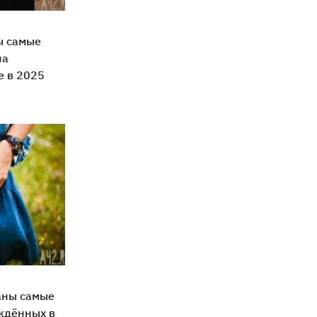
ы самые
на
е в 2025
аны самые
ждённых в