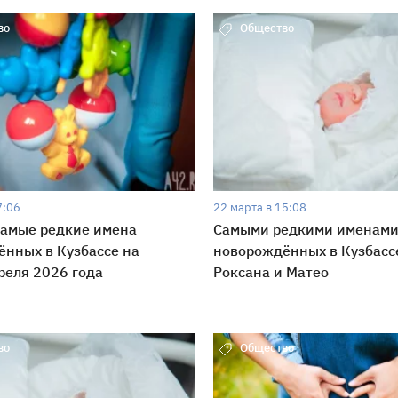
во
Общество
7:06
22 марта в 15:08
самые редкие имена
Самыми редкими именами
нных в Кузбассе на
новорождённых в Кузбасс
реля 2026 года
Роксана и Матео
во
Общество