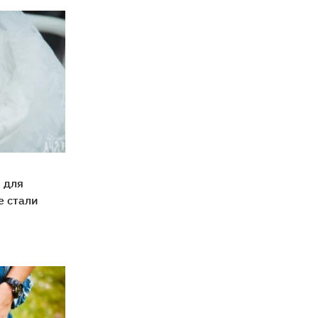
 для
е стали