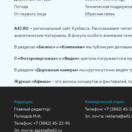
Погода
Техническая поддержка
От первого лица
Обратная связь
A42.RU
– региональный сайт Кузбасса. Рассказываем читат
аналитические материалы. В фокусе особого внимания тем
В разделах
«Бизнес»
и
«Компании»
мы публикуем деловые 
В
«Фоторепортажах»
и
«Видео»
зрители погружаются в пр
В разделе
«Дорожные камеры»
мы круглосуточно ведём т
Журнал «Афиша»
– это анонсы концертов и фестивалей, п
Редакция:
Коммерческий отдел:
Главный редактор:
Телефон:
+7 (3842) 45-
Полюдов М.И.
Эл. почта:
reklama@a42.
Телефон:
+7 (3842) 45-22-95
Эл. почта:
gazeta@a42.ru