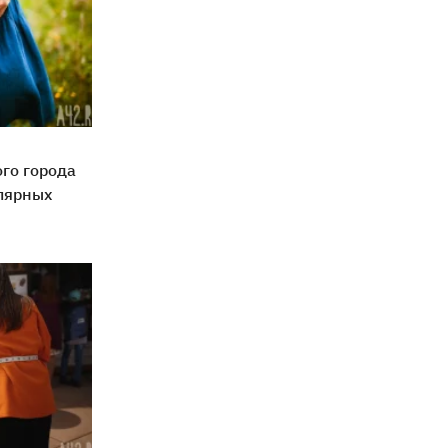
ого города
улярных