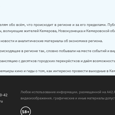
елям обо всём, что происходит в регионе и за его пределами. П
ы, волнующие жителей Кемерова, Новокузнецка и Кемеровской об
новости и аналитические материалы об экономике региона.
оисходящее в регионе так, словно побывали на месте событий и ви
рансляцию с десятков городских перекрёстков и даём возможност
ремьеры кино и гиды о том, как интересно провести выходные в Ке
Любое использование информации, размещенной на A42.RU,
20-42
видеоизображения, графические и иные материалы допуст
ru
18+