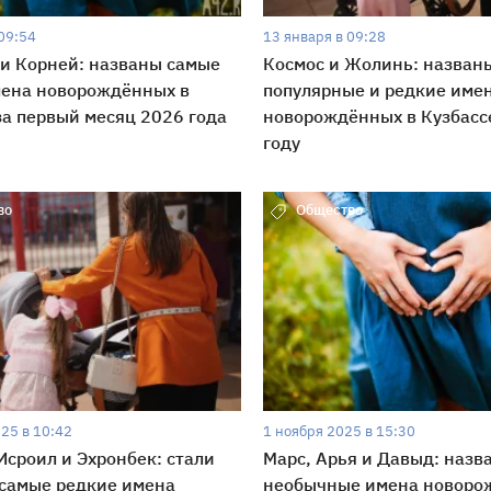
09:54
13 января в 09:28
и Корней: названы самые
Космос и Жолинь: назван
мена новорождённых в
популярные и редкие име
за первый месяц 2026 года
новорождённых в Кузбасс
году
во
Общество
25 в 10:42
1 ноября 2025 в 15:30
Исроил и Эхронбек: стали
Марс, Арья и Давыд: назв
самые редкие имена
необычные имена новоро