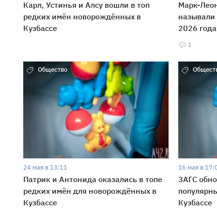
Карл, Устинья и Алсу вошли в топ
Марк-Леон
редких имён новорождённых в
называли 
Кузбассе
2026 года
1
Общество
Общест
24 мая в 13:11
16 мая в 17:
Патрик и Антонида оказались в топе
ЗАГС обно
редких имён для новорождённых в
популярн
Кузбассе
Кузбассе