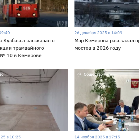
09:40
26 декабря 2025 в 14:09
р Кузбасса рассказал о
Мэр Кемерова рассказал п
кции трамвайного
мостов в 2026 году
 № 10 в Кемерове
во
Общество
025 в 10:25
14 ноября 2025 в 17:15