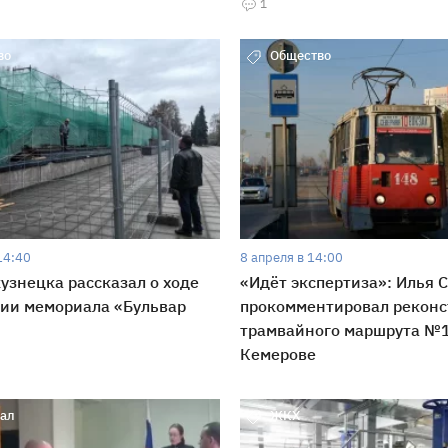
1
во
Общество
14:40
8 апреля в 14:00
узнецка рассказал о ходе
«Идёт экспертиза»: Илья 
ии мемориала «Бульвар
прокомментировал рекон
трамвайного маршрута №1
Кемерове
ал
ЖКХ