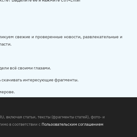
ксте? Выделите ее и нажмите Ctrl+Enter
убликуем свежие и проверенные новости, развлекательные и
ласти.
дели всё своими глазами.
ь скачивать интересующие фрагменты.
мерове.
 включая статьи, тексты (фрагменты статей), фото- и
имо в соответствии с
Пользовательским соглашением