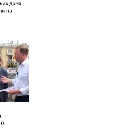
ких дома
ли на
я
10