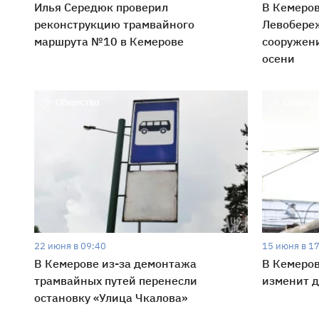
Илья Середюк проверил
В Кемеро
реконструкцию трамвайного
Левобере
маршрута №10 в Кемерове
сооружени
осени
Общество
Общест
22 июня в 09:40
15 июня в 1
В Кемерове из-за демонтажа
В Кемеров
трамвайных путей перенесли
изменит 
остановку «Улица Чкалова»