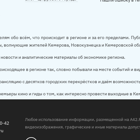
Нашли ошибку в те
елям обо всём, что происходит в регионе и за его пределами. П
ы, волнующие жителей Кемерова, Новокузнецка и Кемеровской об
новости и аналитические материалы об экономике региона.
оисходящее в регионе так, словно побывали на месте событий и ви
рансляцию с десятков городских перекрёстков и даём возможност
ремьеры кино и гиды о том, как интересно провести выходные в Ке
Любое использование информации, размещенной на A42.RU,
20-42
видеоизображения, графические и иные материалы допуст
ru