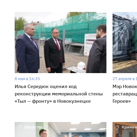
Общество
Общест
8 мая в 16:35
27 апреля в 
Илья Середюк оценил ход
Мэр Новок
реконструкции мемориальной стены
реставрац
«Тыл — фронту» в Новокузнецке
Героев»
Общество
Кримин