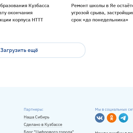
бразования Кузбасса
Ремонт школы в Яе остаёт
ату окончания
угрозой срыва, застройщи
кции корпуса НТТТ
срок «до понедельника»
Загрузить ещё
Партнеры:
Мы в социальных се
Наша Сибирь
Вконтакте
Однокласс
Tele
Сделано в Кузбассе
Блог "Цифрового города"