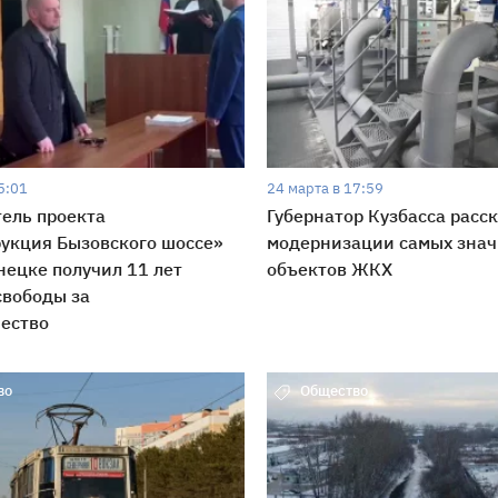
5:01
24 марта в 17:59
ель проекта
Губернатор Кузбасса расск
укция Бызовского шоссе»
модернизации самых зна
нецке получил 11 лет
объектов ЖКХ
свободы за
ество
во
Общество