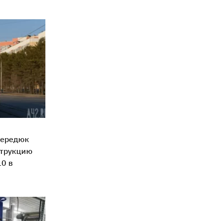
Середюк
струкцию
0 в