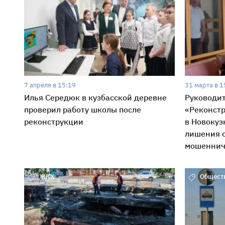
7 апреля в 15:19
31 марта в 1
Илья Середюк в кузбасской деревне
Руководит
проверил работу школы после
«Реконстр
реконструкции
в Новокуз
лишения 
мошеннич
ЖКХ
Общест