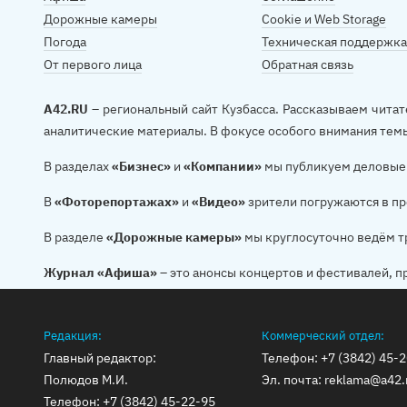
Дорожные камеры
Cookie и Web Storage
Погода
Техническая поддержка
От первого лица
Обратная связь
A42.RU
– региональный сайт Кузбасса. Рассказываем читат
аналитические материалы. В фокусе особого внимания тем
В разделах
«Бизнес»
и
«Компании»
мы публикуем деловые 
В
«Фоторепортажах»
и
«Видео»
зрители погружаются в пр
В разделе
«Дорожные камеры»
мы круглосуточно ведём т
Журнал «Афиша»
– это анонсы концертов и фестивалей, п
Редакция:
Коммерческий отдел:
Главный редактор:
Телефон:
+7 (3842) 45-
Полюдов М.И.
Эл. почта:
reklama@a42.
Телефон:
+7 (3842) 45-22-95