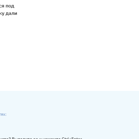
ся под
ку дали
тях:
ники
gram