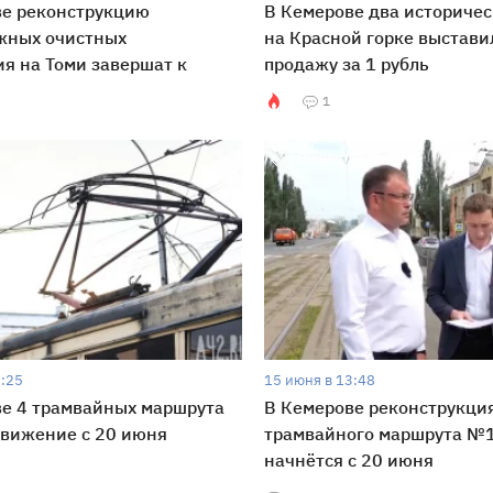
ве реконструкцию
В Кемерове два историчес
жных очистных
на Красной горке выстави
я на Томи завершат к
продажу за 1 рубль
1
во
Общество
7:25
15 июня в 13:48
е 4 трамвайных маршрута
В Кемерове реконструкци
движение с 20 июня
трамвайного маршрута №
начнётся с 20 июня