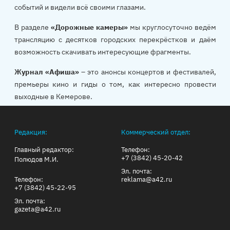
событий и видели всё своими глазами.
В разделе
«Дорожные камеры»
мы круглосуточно ведём
трансляцию с десятков городских перекрёстков и даём
возможность скачивать интересующие фрагменты.
Журнал «Афиша»
– это анонсы концертов и фестивалей,
премьеры кино и гиды о том, как интересно провести
выходные в Кемерове.
Редакция:
Коммерческий отдел:
Главный редактор:
Телефон:
+7 (3842) 45-20-42
Полюдов М.И.
Эл. почта:
Телефон:
reklama@a42.ru
+7 (3842) 45-22-95
Эл. почта:
gazeta@a42.ru