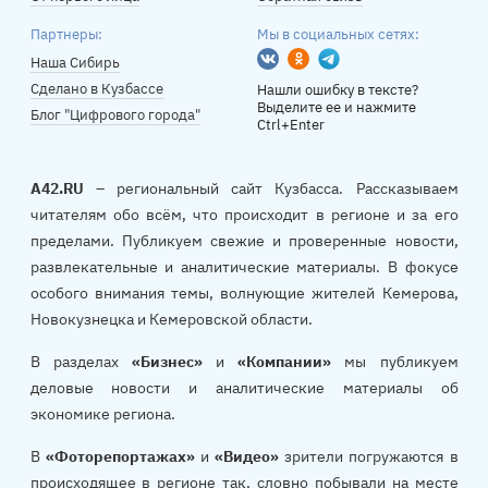
Партнеры:
Мы в социальных сетях:
Вконтакте
Одноклассники
Telegram
Наша Сибирь
Сделано в Кузбассе
Нашли ошибку в тексте?
Выделите ее и нажмите
Блог "Цифрового города"
Ctrl+Enter
A42.RU
– региональный сайт Кузбасса. Рассказываем
читателям обо всём, что происходит в регионе и за его
пределами. Публикуем свежие и проверенные новости,
развлекательные и аналитические материалы. В фокусе
особого внимания темы, волнующие жителей Кемерова,
Новокузнецка и Кемеровской области.
В разделах
«Бизнес»
и
«Компании»
мы публикуем
деловые новости и аналитические материалы об
экономике региона.
В
«Фоторепортажах»
и
«Видео»
зрители погружаются в
происходящее в регионе так, словно побывали на месте