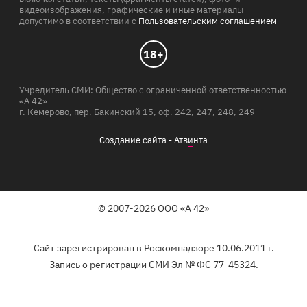
видеоизображения, графические и иные материалы
допустимо в соответствии с
Пользовательским соглашением
18+
Учредитель СМИ: Общество с ограниченной ответственностью
«А 42»
г. Кемерово, пер. Бакинский 15, оф. 242, 247, 248, 249
Создание сайта -
Атв
и
нта
© 2007-2026 ООО «А 42»
Сайт зарегистрирован в Роскомнадзоре 10.06.2011 г.
Запись о регистрации СМИ Эл № ФС 77-45324.