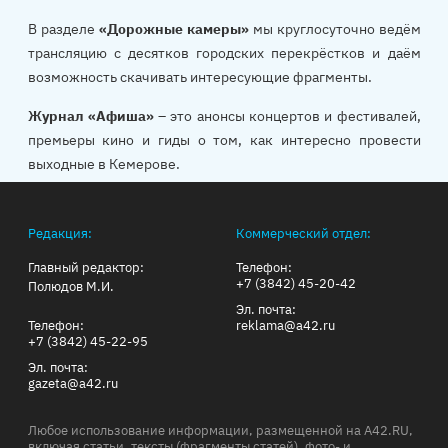
В разделе
«Дорожные камеры»
мы круглосуточно ведём
трансляцию с десятков городских перекрёстков и даём
возможность скачивать интересующие фрагменты.
Журнал «Афиша»
– это анонсы концертов и фестивалей,
премьеры кино и гиды о том, как интересно провести
выходные в Кемерове.
Редакция:
Коммерческий отдел:
Главный редактор:
Телефон:
+7 (3842) 45-20-42
Полюдов М.И.
Эл. почта:
Телефон:
reklama@a42.ru
+7 (3842) 45-22-95
Эл. почта:
gazeta@a42.ru
Любое использование информации, размещенной на A42.RU,
включая статьи, тексты (фрагменты статей), фото- и