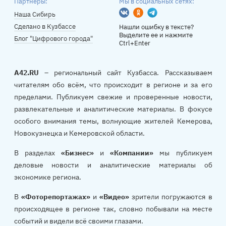
Партнеры:
Мы в социальных сетях:
Вконтакте
Одноклассники
Telegram
Наша Сибирь
Сделано в Кузбассе
Нашли ошибку в тексте?
Выделите ее и нажмите
Блог "Цифрового города"
Ctrl+Enter
A42.RU
– региональный сайт Кузбасса. Рассказываем
читателям обо всём, что происходит в регионе и за его
пределами. Публикуем свежие и проверенные новости,
развлекательные и аналитические материалы. В фокусе
особого внимания темы, волнующие жителей Кемерова,
Новокузнецка и Кемеровской области.
В разделах
«Бизнес»
и
«Компании»
мы публикуем
деловые новости и аналитические материалы об
экономике региона.
В
«Фоторепортажах»
и
«Видео»
зрители погружаются в
происходящее в регионе так, словно побывали на месте
событий и видели всё своими глазами.