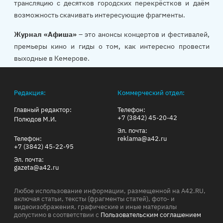
трансляцию с десятков городских перекрёстков и даём
возможность скачивать интересующие фрагменты.
Журнал «Афиша»
– это анонсы концертов и фестивалей,
премьеры кино и гиды о том, как интересно провести
выходные в Кемерове.
Редакция:
Коммерческий отдел:
Главный редактор:
Телефон:
+7 (3842) 45-20-42
Полюдов М.И.
Эл. почта:
Телефон:
reklama@a42.ru
+7 (3842) 45-22-95
Эл. почта:
gazeta@a42.ru
Любое использование информации, размещенной на A42.RU,
включая статьи, тексты (фрагменты статей), фото- и
видеоизображения, графические и иные материалы
допустимо в соответствии с
Пользовательским соглашением