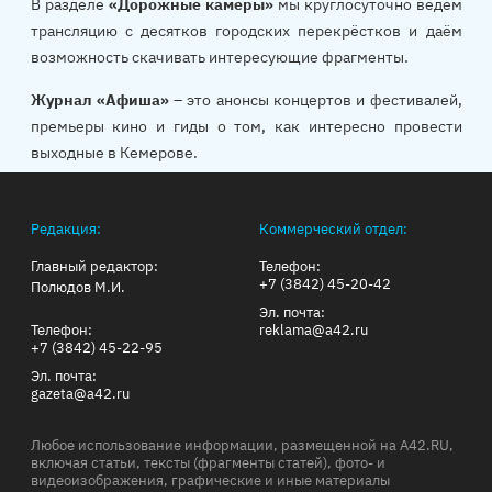
В разделе
«Дорожные камеры»
мы круглосуточно ведём
трансляцию с десятков городских перекрёстков и даём
возможность скачивать интересующие фрагменты.
Журнал «Афиша»
– это анонсы концертов и фестивалей,
премьеры кино и гиды о том, как интересно провести
выходные в Кемерове.
Редакция:
Коммерческий отдел:
Главный редактор:
Телефон:
+7 (3842) 45-20-42
Полюдов М.И.
Эл. почта:
Телефон:
reklama@a42.ru
+7 (3842) 45-22-95
Эл. почта:
gazeta@a42.ru
Любое использование информации, размещенной на A42.RU,
включая статьи, тексты (фрагменты статей), фото- и
видеоизображения, графические и иные материалы