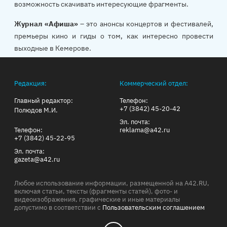
возможность скачивать интересующие фрагменты.
Журнал «Афиша»
– это анонсы концертов и фестивалей,
премьеры кино и гиды о том, как интересно провести
выходные в Кемерове.
Редакция:
Коммерческий отдел:
Главный редактор:
Телефон:
+7 (3842) 45-20-42
Полюдов М.И.
Эл. почта:
Телефон:
reklama@a42.ru
+7 (3842) 45-22-95
Эл. почта:
gazeta@a42.ru
Любое использование информации, размещенной на A42.RU,
включая статьи, тексты (фрагменты статей), фото- и
видеоизображения, графические и иные материалы
допустимо в соответствии с
Пользовательским соглашением