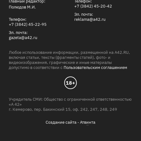
Главный редактор:
Телефон:
+7 (3842) 45-20-42
Полюдов М.И.
Эл. почта:
Телефон:
reklama@a42.ru
+7 (3842) 45-22-95
Эл. почта:
gazeta@a42.ru
Любое использование информации, размещенной на A42.RU,
включая статьи, тексты (фрагменты статей), фото- и
видеоизображения, графические и иные материалы
допустимо в соответствии с
Пользовательским соглашением
18+
Учредитель СМИ: Общество с ограниченной ответственностью
«А 42»
г. Кемерово, пер. Бакинский 15, оф. 242, 247, 248, 249
Создание сайта -
Атв
и
нта