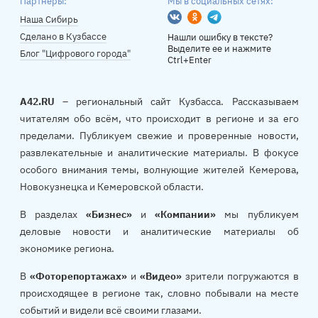
Партнеры:
Мы в социальных сетях:
Вконтакте
Одноклассники
Telegram
Наша Сибирь
Сделано в Кузбассе
Нашли ошибку в тексте?
Выделите ее и нажмите
Блог "Цифрового города"
Ctrl+Enter
A42.RU
– региональный сайт Кузбасса. Рассказываем
читателям обо всём, что происходит в регионе и за его
пределами. Публикуем свежие и проверенные новости,
развлекательные и аналитические материалы. В фокусе
особого внимания темы, волнующие жителей Кемерова,
Новокузнецка и Кемеровской области.
В разделах
«Бизнес»
и
«Компании»
мы публикуем
деловые новости и аналитические материалы об
экономике региона.
В
«Фоторепортажах»
и
«Видео»
зрители погружаются в
происходящее в регионе так, словно побывали на месте
событий и видели всё своими глазами.