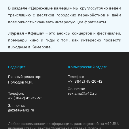
В разделе
«Дорожные камеры»
мы круглосуточно ведём
трансляцию с десятков городских перекрёстков и даём
возможность скачивать интересующие фрагменты.
Журнал «Афиша»
– это анонсы концертов и фестивалей,
премьеры кино и гиды о том, как интересно провести
выходные в Кемерове.
Редакция:
Коммерческий отдел:
Главный редактор:
Телефон:
+7 (3842) 45-20-42
Полюдов М.И.
Эл. почта:
Телефон:
reklama@a42.ru
+7 (3842) 45-22-95
Эл. почта:
gazeta@a42.ru
Любое использование информации, размещенной на A42.RU,
включая статьи, тексты (фрагменты статей), фото- и