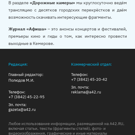
В разделе
«Дорожные камеры»
мы круглосуточно ведём
трансляцию с десятков городских перекрёстков и даём
возможность скачивать интересующие фрагменты.
Журнал «Афиша»
– это анонсы концертов и фестивалей,
премьеры кино и гиды о том, как интересно провести
выходные в Кемерове.
Редакция:
Коммерческий отдел:
Главный редактор:
Телефон:
+7 (3842) 45-20-42
Полюдов М.И.
Эл. почта:
Телефон:
reklama@a42.ru
+7 (3842) 45-22-95
Эл. почта:
gazeta@a42.ru
Любое использование информации, размещенной на A42.RU,
включая статьи, тексты (фрагменты статей), фото- и
видеоизображения, графические и иные материалы