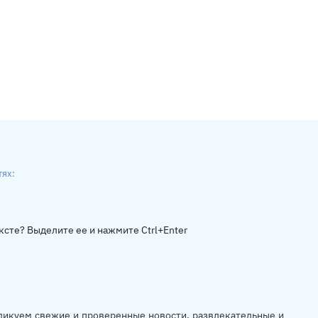
тях:
ники
gram
ксте? Выделите ее и нажмите Ctrl+Enter
убликуем свежие и проверенные новости, развлекательные и