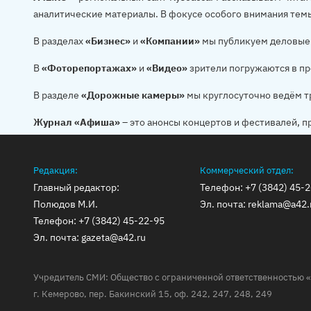
аналитические материалы. В фокусе особого внимания тем
В разделах
«Бизнес»
и
«Компании»
мы публикуем деловые 
В
«Фоторепортажах»
и
«Видео»
зрители погружаются в пр
В разделе
«Дорожные камеры»
мы круглосуточно ведём т
Журнал «Афиша»
– это анонсы концертов и фестивалей, п
Редакция:
Коммерческий отдел:
Главный редактор:
Телефон:
+7 (3842) 45-
Полюдов М.И.
Эл. почта:
reklama@a42.
Телефон:
+7 (3842) 45-22-95
Эл. почта:
gazeta@a42.ru
Учредитель СМИ: Общество с ограниченной ответственностью «
г. Кемерово, пер. Бакинский 15, оф. 242, 247, 248, 249