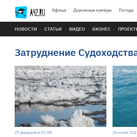
Афиша
Дорожные камеры
Погода
НОВОСТИ
СТАТЬИ
ВИДЕО
БИЗНЕС
ПРОЕКТ
Затруднение Судоходств
Происшествия
Общест
27 февраля в 09:38
26 июля 202