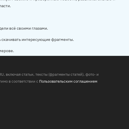
ласти.
дели всё своими глазами.
ь скачивать интересующие фрагменты.
мерове.
 включая статьи, тексты (фрагменты статей), фото- и
имо в соответствии с
Пользовательским соглашением