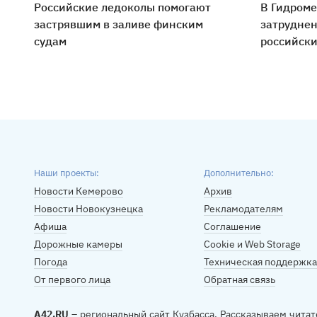
Российские ледоколы помогают
В Гидроме
застрявшим в заливе финским
затруднен
судам
российски
Наши проекты:
Дополнительно:
Новости Кемерово
Архив
Новости Новокузнецка
Рекламодателям
Афиша
Соглашение
Дорожные камеры
Cookie и Web Storage
Погода
Техническая поддержка
От первого лица
Обратная связь
A42.RU
– региональный сайт Кузбасса. Рассказываем читат