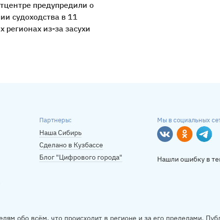
тцентре предупредили о
ии судоходства в 11
х регионах из-за засухи
Партнеры:
Мы в социальных се
Наша Сибирь
Вконтакте
Однокласс
Tele
Сделано в Кузбассе
Блог "Цифрового города"
Нашли ошибку в те
елям обо всём, что происходит в регионе и за его пределами. П