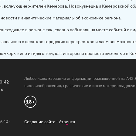
ы, волнующие жителей Кемерова, Новокузнецка и Кемеровской об
новости и аналитические материалы об экономике региона.
оисходящее в регионе так, словно побывали на месте событий и ви
рансляцию с десятков городских перекрёстков и даём возможност
ремьеры кино и гиды о том, как интересно провести выходные в Ке
Любое использование информации, размещенной на A42.RU,
20-42
видеоизображения, графические и иные материалы допуст
ru
18+
А 42»
Создание сайта -
Атв
и
нта