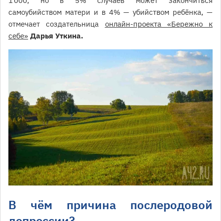
1 000, но в 5% случаев может закончиться
самоубийством матери и в 4% — убийством ребёнка, —
отмечает создательница
онлайн-проекта «Бережно к
себе»
Дарья Уткина.
В чём причина послеродовой
депрессии?