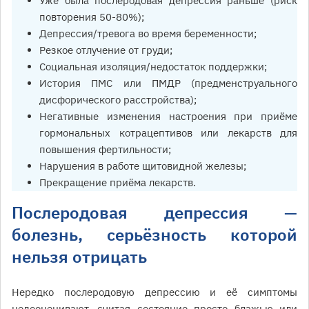
Уже была послеродовая депрессия раньше (риск
повторения 50-80%);
Депрессия/тревога во время беременности;
Резкое отлучение от груди;
Социальная изоляция/недостаток поддержки;
История ПМС или ПМДР (предменструального
дисфорического расстройства);
Негативные изменения настроения при приёме
гормональных котрацептивов или лекарств для
повышения фертильности;
Нарушения в работе щитовидной железы;
Прекращение приёма лекарств.
Послеродовая депрессия —
болезнь, серьёзность которой
нельзя отрицать
Нередко послеродовую депрессию и её симптомы
недооценивают, считая состояние просто блажью или