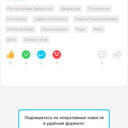
Послеродовая Депрессия
Депрессия
Психология
Психологи
Советы Психолога
Советы Психотерапевта
Психотерапевт
Психотерапия
Роды
Мать
Дети
Облако тэгов
0
0
0
0
0
Подпишитесь на оперативные новости
в удобном формате: