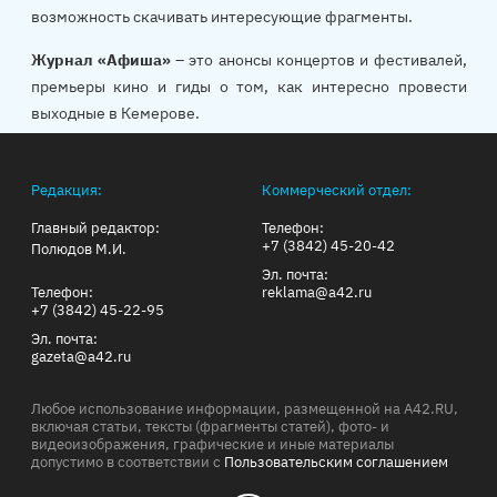
возможность скачивать интересующие фрагменты.
Журнал «Афиша»
– это анонсы концертов и фестивалей,
премьеры кино и гиды о том, как интересно провести
выходные в Кемерове.
Редакция:
Коммерческий отдел:
Главный редактор:
Телефон:
+7 (3842) 45-20-42
Полюдов М.И.
Эл. почта:
Телефон:
reklama@a42.ru
+7 (3842) 45-22-95
Эл. почта:
gazeta@a42.ru
Любое использование информации, размещенной на A42.RU,
включая статьи, тексты (фрагменты статей), фото- и
видеоизображения, графические и иные материалы
допустимо в соответствии с
Пользовательским соглашением