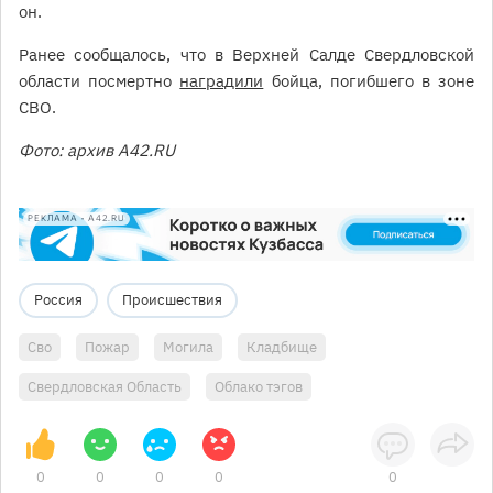
он.
Ранее сообщалось, что в Верхней Салде Свердловской
области посмертно
наградили
бойца, погибшего в зоне
СВО.
Фото: архив А42.RU
РЕКЛАМА • A42.RU
Россия
Происшествия
Сво
Пожар
Могила
Кладбище
Свердловская Область
Облако тэгов
0
0
0
0
0