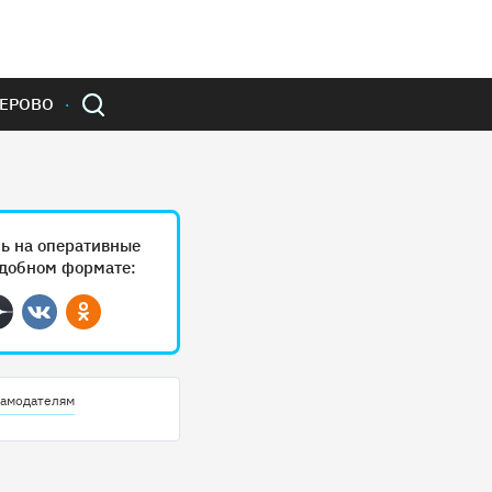
ЕРОВО
ь на оперативные
удобном формате:
ram
Дзен
Вконтакте
Одноклассники
амодателям