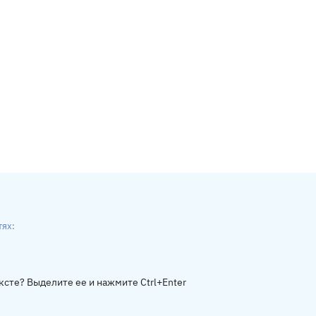
тях:
ники
gram
ксте? Выделите ее и нажмите Ctrl+Enter