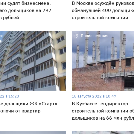
ии судят бизнесмена,
В Москве осуждён руковод
его дольщиков на 297
обманувшей 400 дольщик
в рублей
строительной компании
во
Происшествия
22 в 16:23
18 августа 2022 в 10:47
ве дольщики ЖК «Старт»
В Кузбассе гендиректор
ключи от квартир
строительной компании о
дольщиков на 66 млн руб