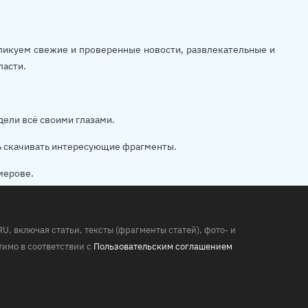
убликуем свежие и проверенные новости, развлекательные и
ласти.
дели всё своими глазами.
ь скачивать интересующие фрагменты.
мерове.
 включая статьи, тексты (фрагменты статей), фото- и
имо в соответствии с
Пользовательским соглашением