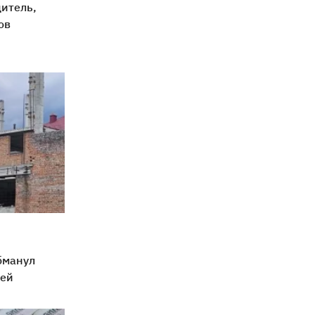
итель,
ов
бманул
лей