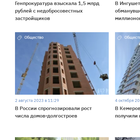
Генпрокуратура взыскала 1,5 млрд
В Ингушет
рублей с недобросовестных
обманувш
застройщиков
миллионо
Общество
Общест
2 августа 2023 в 11:29
4 октября 20
В России спрогнозировали рост
В Кемеро
числа домов-долгостроев
получили 