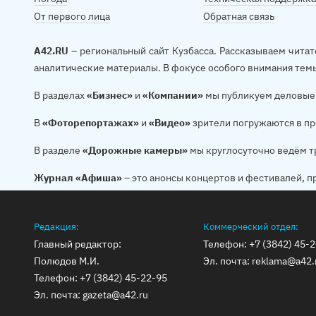
От первого лица
Обратная связь
A42.RU
– региональный сайт Кузбасса. Рассказываем читат
аналитические материалы. В фокусе особого внимания тем
В разделах
«Бизнес»
и
«Компании»
мы публикуем деловые 
В
«Фоторепортажах»
и
«Видео»
зрители погружаются в пр
В разделе
«Дорожные камеры»
мы круглосуточно ведём т
Журнал «Афиша»
– это анонсы концертов и фестивалей, п
Редакция:
Коммерческий отдел:
Главный редактор:
Телефон:
+7 (3842) 45-
Полюдов М.И.
Эл. почта:
reklama@a42.
Телефон:
+7 (3842) 45-22-95
Эл. почта:
gazeta@a42.ru