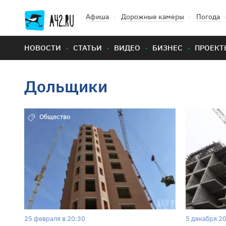
Афиша
Дорожные камеры
Погода
НОВОСТИ
СТАТЬИ
ВИДЕО
БИЗНЕС
ПРОЕКТ
Дольщики
Общество
Происш
25 февраля в 20:30
5 декабря 20