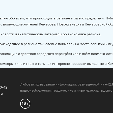
елям обо всём, что происходит в регионе и за его пределами. П
ы, волнующие жителей Кемерова, Новокузнецка и Кемеровской об
новости и аналитические материалы об экономике региона.
оисходящее в регионе так, словно побывали на месте событий и ви
рансляцию с десятков городских перекрёстков и даём возможност
ремьеры кино и гиды о том, как интересно провести выходные в Ке
Любое использование информации, размещенной на A42.RU,
20-42
видеоизображения, графические и иные материалы допуст
ru
18+