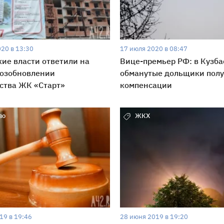
020 в 13:30
17 июля 2020 в 08:47
ие власти ответили на
Вице-премьер РФ: в Кузба
возобновлении
обманутые дольщики полу
ства ЖК «Старт»
компенсации
во
ЖКХ
19 в 19:46
28 июня 2019 в 19:20