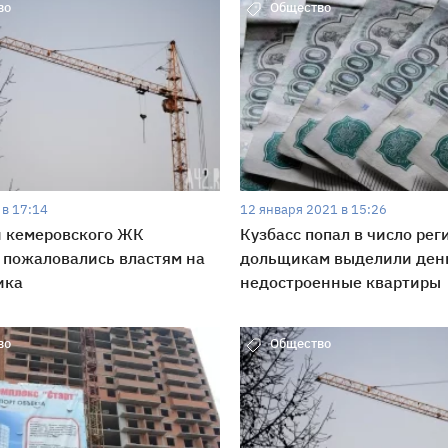
во
Общество
 в 17:14
12 января 2021 в 15:26
 кемеровского ЖК
Кузбасс попал в число рег
пожаловались властям на
дольщикам выделили день
ика
недостроенные квартиры
во
Общество