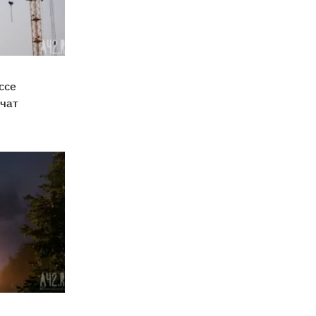
ссе
чат