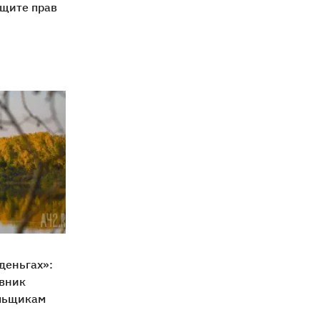
ащите прав
деньгах»:
овник
льщикам