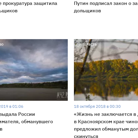
е прокуратура защитила
Путин подписал закон о з
льщиков
дольщиков
во
Власть
2019 в 01:06
18 октября 2018 в 00:30
выдала России
«Жизнь не заключается в 
имателя, обманувшего
в Красноярском крае чин
в
предложил обманутым до
скинуться