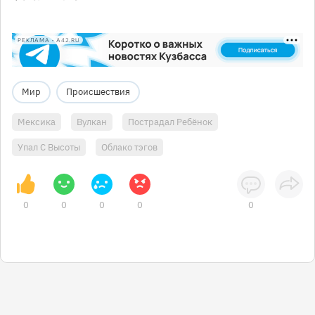
РЕКЛАМА • A42.RU
Мир
Происшествия
Мексика
Вулкан
Пострадал Ребёнок
Упал С Высоты
Облако тэгов
0
0
0
0
0