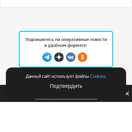
Подпишитесь на оперативные новости
в удобном формате:
Telegram
Дзен
Вконтакте
Одноклассники
Данный сайт использует файлы
Cookies
.
Рекламодателям
Подтвердить
Билайн запустил в Кемеровской области акцию с
розыгрышем iPhone 17 PRO
14 августа 2023 в 12:49
Происшествия