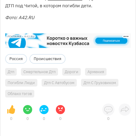
ДТП под Читой, в котором погибли дети.
Фото: А42.RU
РЕКЛАМА • A42.RU
Россия
Происшествия
Дтп
Смертельное Дтп
Дороги
Армения
Погибли Люди
Дтп С Автобусом
Дтп С Грузовиком
Облако тэгов
0
0
0
0
0