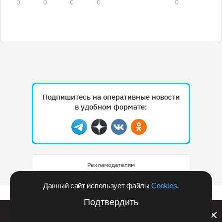
0
0
0
0
0
Подпишитесь на оперативные новости
в удобном формате:
Telegram
Дзен
Вконтакте
Одноклассники
Рекламодателям
Данный сайт использует файлы
Cookies
.
Подтвердить
Билайн запустил в Кемеровской области акцию с
розыгрышем iPhone 17 PRO