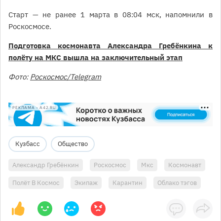
Старт — не ранее 1 марта в 08:04 мск, напомнили в
Роскосмосе.
Подготовка космонавта Александра Гребёнкина к
полёту на МКС вышла на заключительный этап
Фото:
Роскосмос/Telegram
РЕКЛАМА • A42.RU
Кузбасс
Общество
Александр Гребёнкин
Роскосмос
Мкс
Космонавт
Полёт В Космос
Экипаж
Карантин
Облако тэгов