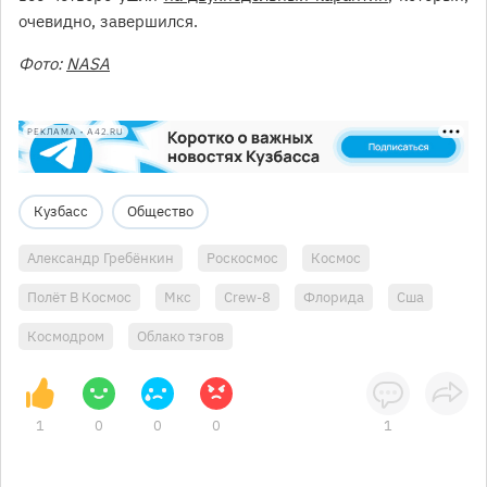
очевидно, завершился.
Фото:
NASA
РЕКЛАМА • A42.RU
Кузбасс
Общество
Александр Гребёнкин
Роскосмос
Космос
Полёт В Космос
Мкс
Crew-8
Флорида
Сша
Космодром
Облако тэгов
1
0
0
0
1